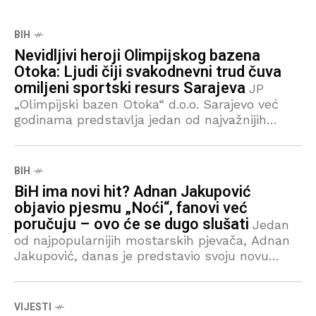
BIH
Nevidljivi heroji Olimpijskog bazena
Otoka: Ljudi čiji svakodnevni trud čuva
omiljeni sportski resurs Sarajeva
JP
„Olimpijski bazen Otoka“ d.o.o. Sarajevo već
godinama predstavlja jedan od najvažnijih
sportsko-rekreativnih i društvenih resursa
glavnog grada Bosne i Hercegovine. Iza čistog,
sigurnog i funkcionalnog objekta koji
BIH
svakodnevno koriste
BiH ima novi hit? Adnan Jakupović
objavio pjesmu „Noći“, fanovi već
poručuju – ovo će se dugo slušati
Jedan
od najpopularnijih mostarskih pjevača, Adnan
Jakupović, danas je predstavio svoju novu
pjesmu „Noći“, za koju mnogi već nakon prvog
slušanja prognoziraju da bi mogla postati jedan
od najvećih domaćih
VIJESTI