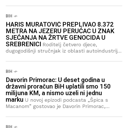
2025. godine, prema kojem 97 posto građana
vjeruje savjetu farmaceuta, dok ga 87 posto
smatra veoma dostupnim zdravstvenim
BIH
HARIS MURATOVIĆ PREPLIVAO 8.372
METRA NA JEZERU PERUĆAC U ZNAK
SJEĆANJA NA ŽRTVE GENOCIDA U
SREBRENICI
Roditelj četvero djece,
dugogodišnji stručnjak iz oblasti autoindustrije,
planinar, aktivista i rekreativni plivač Haris
Muratović preplivao je danas na jezeru Perućac
dionicu dugu 8.372 metra, u znak sjećanja na
BIH
žrtve
Davorin Primorac: U deset godina u
državni proračun BiH uplatili smo 150
milijuna KM, a nismo uzeli ni jednu
marku
U novoj epizodi podcasta „Špica s
Macanom” gostovao je Davorin Primorac,
direktor Agencije za pružanje usluga u zračnoj
plovidbi Bosne i Hercegovine – BHANSA.
Govorio je o strateškom značaju civilnog
BIH