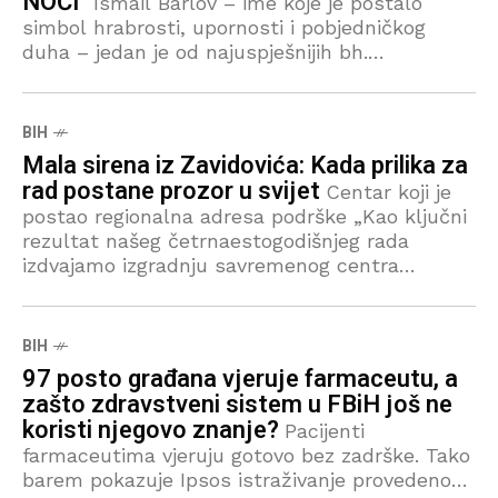
NOĆI“
Ismail Barlov – ime koje je postalo
simbol hrabrosti, upornosti i pobjedničkog
duha – jedan je od najuspješnijih bh.
paraplivača i sportista koji je svojim
rezultatima ispisao nove stranice historije
BIH
Mala sirena iz Zavidovića: Kada prilika za
rad postane prozor u svijet
Centar koji je
postao regionalna adresa podrške „Kao ključni
rezultat našeg četrnaestogodišnjeg rada
izdvajamo izgradnju savremenog centra
površine 503 m², koji je jedan od
najopremljenijih objekata ove vrste u Bosni
BIH
97 posto građana vjeruje farmaceutu, a
zašto zdravstveni sistem u FBiH još ne
koristi njegovo znanje?
Pacijenti
farmaceutima vjeruju gotovo bez zadrške. Tako
barem pokazuje Ipsos istraživanje provedeno