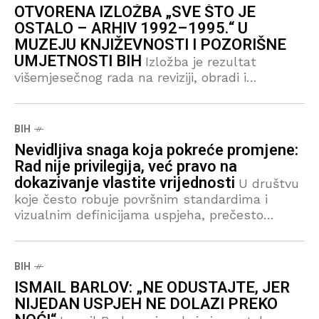
OTVORENA IZLOŽBA „SVE ŠTO JE
OSTALO – ARHIV 1992–1995.“ U
MUZEJU KNJIŽEVNOSTI I POZORIŠNE
UMJETNOSTI BIH
Izložba je rezultat
višemjesečnog rada na reviziji, obradi i
digitalizaciji Zbirke „Kamerni teatar 55“.
Autorica je istraživala sačuvanu arhivsku građu
Muzeja koja se odnosi na rad ovog značajnog
BIH
sarajevskog teatra tokom ratnog perioda, od
Nevidljiva snaga koja pokreće promjene:
1992. do 1995. godine
Rad nije privilegija, već pravo na
dokazivanje vlastite vrijednosti
U društvu
koje često robuje površnim standardima i
vizualnim definicijama uspjeha, prečesto
zaboravljamo gdje stanuje stvarna snaga.
Snaga ne leži u savršenim okolnostima, niti u
odsustvu životnih izazova. Ona se
BIH
ISMAIL BARLOV: „NE ODUSTAJTE, JER
NIJEDAN USPJEH NE DOLAZI PREKO