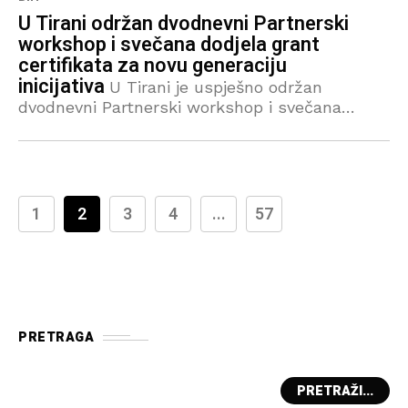
U Tirani održan dvodnevni Partnerski
workshop i svečana dodjela grant
certifikata za novu generaciju
inicijativa
U Tirani je uspješno održan
dvodnevni Partnerski workshop i svečana
dodjela grant certifikata za 24 odabrana
regionalna projekta u okviru programa Grants
for Grassroots Initiatives (GGI). Time je
zvanično označen početak
1
2
3
4
...
57
PRETRAGA
PRETRAŽI...