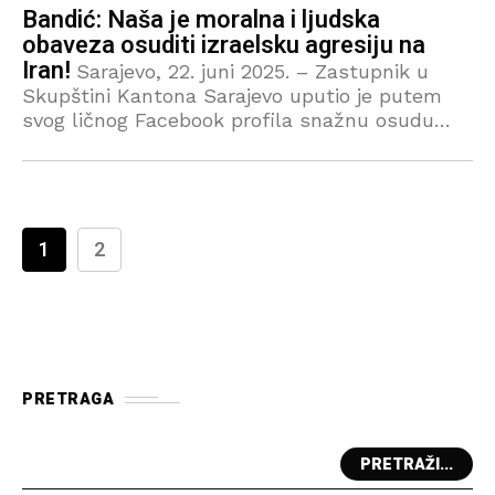
kadra
Bandić: Naša je moralna i ljudska
obaveza osuditi izraelsku agresiju na
Iran!
Sarajevo, 22. juni 2025. – Zastupnik u
Skupštini Kantona Sarajevo uputio je putem
svog ličnog Facebook profila snažnu osudu
izraelske vojne akcije prema Iranu, ističući
moralnu obavezu da se glasno
1
2
PRETRAGA
PRETRAŽI...