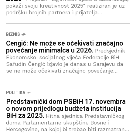
pokaži svoju kreativnost 2025" realiziran je uz
podršku brojnih partnera i prijatelja
"Saobraćajne Edukacije"
BIZNIS
Čengić: Ne može se očekivati značajno
povećanje minimalca u 2026.
Predsjednik
Ekonomsko-socijalnog vijeća Federacije BiH
Safudin Čengić izjavio je danas u Sarajevu da
se ne može očekivati značajno povećanje
minimalca u 2026. Dodao je da će na sjednici
ESV-a koja
POLITIKA
Predstavnički dom PSBiH 17. novembra
o novom prijedlogu budžeta institucija
BiH za 2025.
Hitna sjednica Predstavničkog
doma Parlamentarne skupštine Bosne i
Hercegovine, na kojoj bi trebao biti razmatran
Prijedlog zakona o Budžetu institucija BiH i