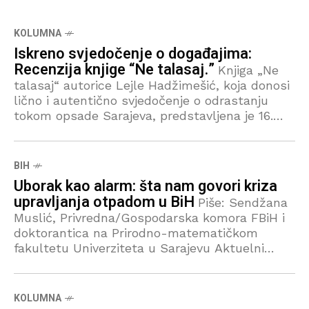
KOLUMNA
Iskreno svjedočenje o događajima:
Recenzija knjige “Ne talasaj.”
Knjiga „Ne
talasaj“ autorice Lejle Hadžimešić, koja donosi
lično i autentično svjedočenje o odrastanju
tokom opsade Sarajeva, predstavljena je 16.
juna u Evropskoj kući kulture i nacionalnih
manjina u Sarajevu.
BIH
Uborak kao alarm: šta nam govori kriza
upravljanja otpadom u BiH
Piše: Sendžana
Muslić, Privredna/Gospodarska komora FBiH i
doktorantica na Prirodno-matematičkom
fakultetu Univerziteta u Sarajevu Aktuelni
slučaj Uborak koji je postao svojevrsni “alarm”,
ukazuje na sistemske izazove u sektoru
upravljanja komunalnim
KOLUMNA