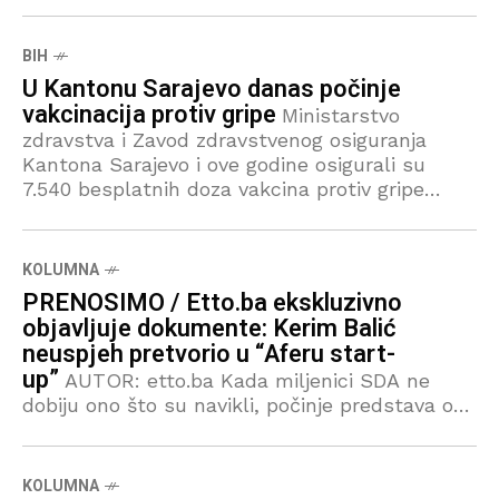
međunarodnih obaveza BiH za 2025. godinu, čiji
je
BIH
U Kantonu Sarajevo danas počinje
vakcinacija protiv gripe
Ministarstvo
zdravstva i Zavod zdravstvenog osiguranja
Kantona Sarajevo i ove godine osigurali su
7.540 besplatnih doza vakcina protiv gripe
(Vaxigrip Tetra) koje su distribuirane u JU Dom
zdravlja Kantona Sarajevo.
KOLUMNA
PRENOSIMO / Etto.ba ekskluzivno
objavljuje dokumente: Kerim Balić
neuspjeh pretvorio u “Aferu start-
up”
AUTOR: etto.ba Kada miljenici SDA ne
dobiju ono što su navikli, počinje predstava o
“aferama”, “namještanjima” i “nepravdi”. Upravo
tako izgleda i slučaj Kerima Balića – političkog
proizvoda Harisa Zahiragića i “mlađeg lavljeg
KOLUMNA