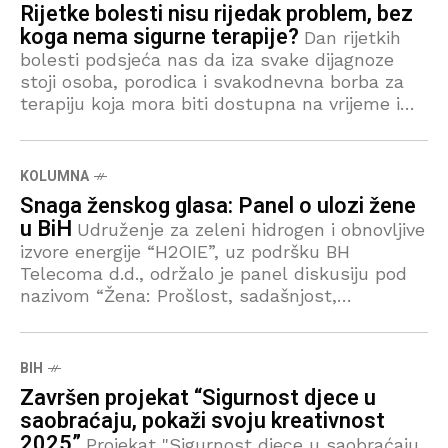
Rijetke bolesti nisu rijedak problem, bez
koga nema sigurne terapije?
Dan rijetkih
bolesti podsjeća nas da iza svake dijagnoze
stoji osoba, porodica i svakodnevna borba za
terapiju koja mora biti dostupna na vrijeme i
bez prekida. Povodom Međunarodnog dana
rijetkih
KOLUMNA
Snaga ženskog glasa: Panel o ulozi žene
u BiH
Udruženje za zeleni hidrogen i obnovljive
izvore energije “H2OIE”, uz podršku BH
Telecoma d.d., održalo je panel diskusiju pod
nazivom “Žena: Prošlost, sadašnjost,
budućnost”, koja je upriličena u ponedjeljak u
BIH
Završen projekat “Sigurnost djece u
saobraćaju, pokaži svoju kreativnost
2025”
Projekat "Sigurnost djece u saobraćaju,