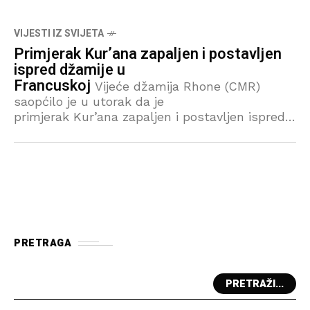
VIJESTI IZ SVIJETA
Primjerak Kur’ana zapaljen i postavljen
ispred džamije u
Francuskoj
Vijeće džamija Rhone (CMR)
saopćilo je u utorak da je
primjerak Kur’ana zapaljen i postavljen ispred
džamije na jugoistoku Francuske. CMR je naveo
da je neko u nedjelju tokom noći ušao u
molitveni prostor, zapalio
PRETRAGA
PRETRAŽI...