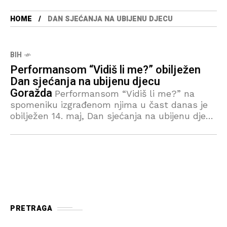
HOME
DAN SJEĆANJA NA UBIJENU DJECU
BIH
Performansom “Vidiš li me?” obilježen
Dan sjećanja na ubijenu djecu
Goražda
Performansom “Vidiš li me?” na
spomeniku izgrađenom njima u čast danas je
obilježen 14. maj, Dan sjećanja na ubijenu djecu
Goražda u periodu 1992 – 1995. godina. Učenici
osnovnih i
PRETRAGA