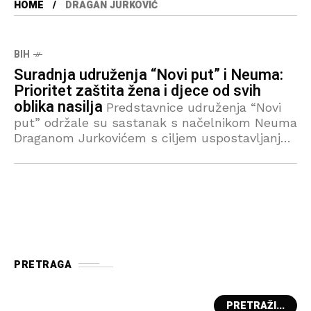
HOME
DRAGAN JURKOVIĆ
BIH
Suradnja udruženja “Novi put” i Neuma:
Prioritet zaštita žena i djece od svih
oblika nasilja
Predstavnice udruženja “Novi
put” održale su sastanak s načelnikom Neuma
Draganom Jurkovićem s ciljem uspostavljanja
suradnje na zaštiti žena i djece od svih oblika
nasilja. Sastanku su prisustvovale
predsjednica udruženja
PRETRAGA
PRETRAŽI...