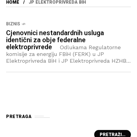
HOME
JP ELEKTROPRIVREDA BIH
BIZNIS
Cjenovnici nestandardnih usluga
identični za obje federalne
elektroprivrede
Odlukama Regulatorne
komisije za energiju FBiH (FERK) u JP
Elektroprivreda BiH i JP Elektroprivreda HZHB
u primjeni su novi cjenovnici nestandardnih
usluga. Odluke o novim cjenovnicima donesene
su zbog potrebe
PRETRAGA
PRETRAŽI...