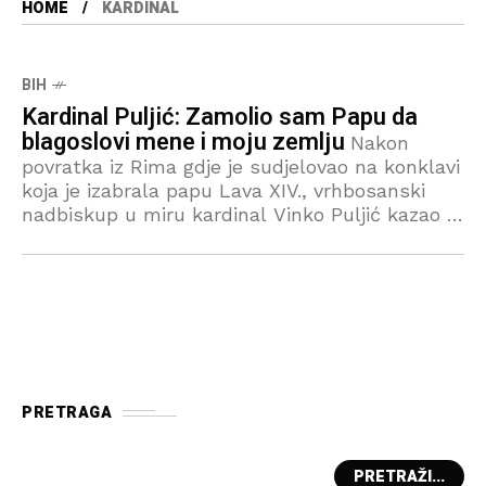
HOME
KARDINAL
BIH
Kardinal Puljić: Zamolio sam Papu da
blagoslovi mene i moju zemlju
Nakon
povratka iz Rima gdje je sudjelovao na konklavi
koja je izabrala papu Lava XIV., vrhbosanski
nadbiskup u miru kardinal Vinko Puljić kazao je
na konferenciji za medije u Pastoralno-
socijalnom
PRETRAGA
PRETRAŽI...