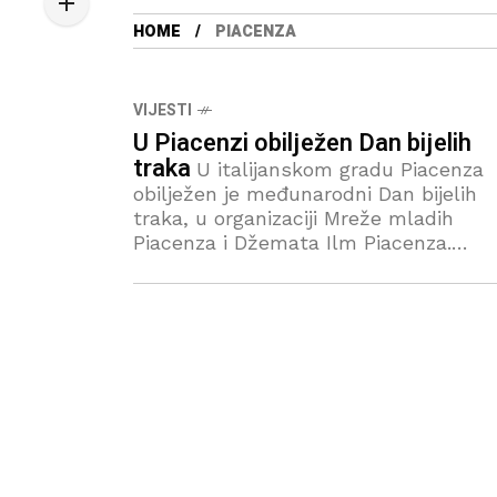
HOME
PIACENZA
VIJESTI
U Piacenzi obilježen Dan bijelih
traka
U italijanskom gradu Piacenza
obilježen je međunarodni Dan bijelih
traka, u organizaciji Mreže mladih
Piacenza i Džemata Ilm Piacenza.
Događaju je prisustvovao imam efendi
Muamer Kozica, predsjednik Islamske
zajednice Bošnjaka