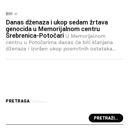
BIH
Danas dženaza i ukop sedam žrtava
genocida u Memorijalnom centru
Srebrenica-Potočari
U Memorijalnom
centru u Potočarima danas će biti klanjana
dženaza i izvršen ukop posmrtnih ostataka
sedam žrtava genocida u Srebrenici. I ove
godine žrtve će biti ukopane uz svoje najbliže
PRETRAGA
PRETRAŽI...