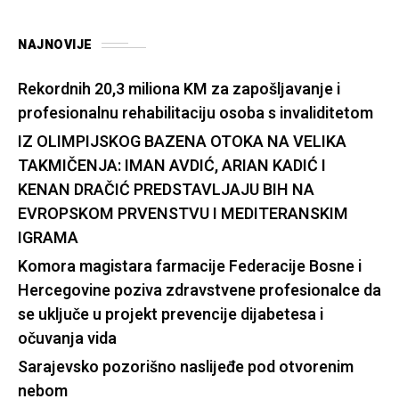
NAJNOVIJE
Rekordnih 20,3 miliona KM za zapošljavanje i
profesionalnu rehabilitaciju osoba s invaliditetom
IZ OLIMPIJSKOG BAZENA OTOKA NA VELIKA
TAKMIČENJA: IMAN AVDIĆ, ARIAN KADIĆ I
KENAN DRAČIĆ PREDSTAVLJAJU BIH NA
EVROPSKOM PRVENSTVU I MEDITERANSKIM
IGRAMA
Komora magistara farmacije Federacije Bosne i
Hercegovine poziva zdravstvene profesionalce da
se uključe u projekt prevencije dijabetesa i
očuvanja vida
Sarajevsko pozorišno naslijeđe pod otvorenim
nebom