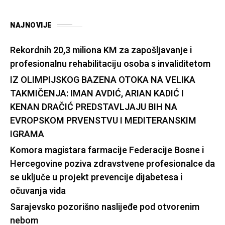
NAJNOVIJE
Rekordnih 20,3 miliona KM za zapošljavanje i
profesionalnu rehabilitaciju osoba s invaliditetom
IZ OLIMPIJSKOG BAZENA OTOKA NA VELIKA
TAKMIČENJA: IMAN AVDIĆ, ARIAN KADIĆ I
KENAN DRAČIĆ PREDSTAVLJAJU BIH NA
EVROPSKOM PRVENSTVU I MEDITERANSKIM
IGRAMA
Komora magistara farmacije Federacije Bosne i
Hercegovine poziva zdravstvene profesionalce da
se uključe u projekt prevencije dijabetesa i
očuvanja vida
Sarajevsko pozorišno naslijeđe pod otvorenim
nebom