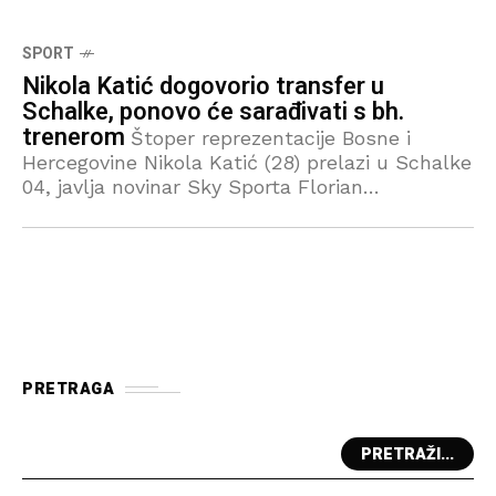
SPORT
Nikola Katić dogovorio transfer u
Schalke, ponovo će sarađivati s bh.
trenerom
Štoper reprezentacije Bosne i
Hercegovine Nikola Katić (28) prelazi u Schalke
04, javlja novinar Sky Sporta Florian
Plettenburg koji ističe da se posao može
smatrati gotovim. Naime, potpuni dogovor
između
PRETRAGA
PRETRAŽI...