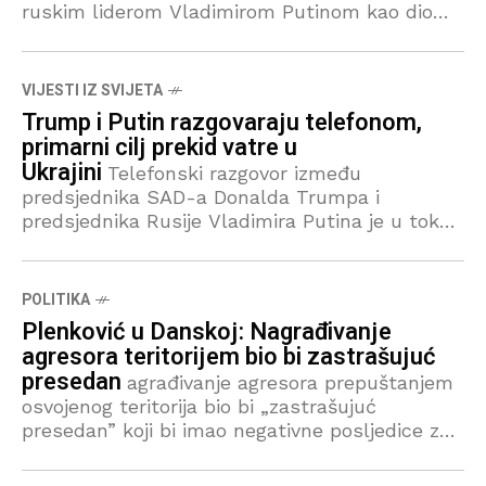
ruskim liderom Vladimirom Putinom kao dio
novog pokušaja Bijele kuće da učvrsti primirje i
zaustavi pucnjavu u ratu u Ukrajini. Trump
VIJESTI IZ SVIJETA
Trump i Putin razgovaraju telefonom,
primarni cilj prekid vatre u
Ukrajini
Telefonski razgovor između
predsjednika SAD-a Donalda Trumpa i
predsjednika Rusije Vladimira Putina je u toku,
potvrdio je zvaničnik Bijele kuće. Kako je ranije
danas izjavio potpredsjednik SAD-a JD Vance,
Trump
POLITIKA
Plenković u Danskoj: Nagrađivanje
agresora teritorijem bio bi zastrašujuć
presedan
agrađivanje agresora prepuštanjem
osvojenog teritorija bio bi „zastrašujuć
presedan” koji bi imao negativne posljedice za
globalno upravljanje, rekao je u utorak hrvatski
premijer Andrej Plenković na skupu u