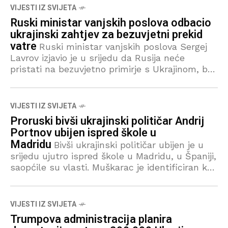
VIJESTI IZ SVIJETA
Ruski ministar vanjskih poslova odbacio
ukrajinski zahtjev za bezuvjetni prekid
vatre
Ruski ministar vanjskih poslova Sergej
Lavrov izjavio je u srijedu da Rusija neće
pristati na bezuvjetno primirje s Ukrajinom, bez
obzira na pritiske francuskog predsjednika
Emmanuela Macrona i britanskog premijera
VIJESTI IZ SVIJETA
Proruski bivši ukrajinski političar Andrij
Portnov ubijen ispred škole u
Madridu
Bivši ukrajinski političar ubijen je u
srijedu ujutro ispred škole u Madridu, u Španiji,
saopćile su vlasti. Muškarac je identificiran kao
Andrij Portnov, bivši visoki savjetnik ukrajinskog
predsjednika Viktora Janukoviča,
VIJESTI IZ SVIJETA
Trumpova administracija planira