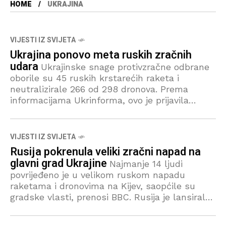
HOME
UKRAJINA
VIJESTI IZ SVIJETA
Ukrajina ponovo meta ruskih zračnih
udara
Ukrajinske snage protivzračne odbrane
oborile su 45 ruskih krstarećih raketa i
neutralizirale 266 od 298 dronova. Prema
informacijama Ukrinforma, ovo je prijavila
Zračna snaga Oružanih snaga Ukrajine na
Telegramu. Počevši od
VIJESTI IZ SVIJETA
Rusija pokrenula veliki zračni napad na
glavni grad Ukrajine
Najmanje 14 ljudi
povrijeđeno je u velikom ruskom napadu
raketama i dronovima na Kijev, saopćile su
gradske vlasti, prenosi BBC. Rusija je lansirala
250 dronova i 14 balističkih projektila na