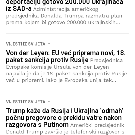
deportaciju gotovo 200.000 Ukrajinaca
iz SAD-a
Administracija američkog
predsjednika Donalda Trumpa razmatra plan
prema kojem bi gotovo 200.000 ukrajinskih
državljana bilo deportirano iz Sjedinjenih
Američkih Država, pri čemu bi se koristila
sredstva namijenjena međunarodnoj pomoći,
VIJESTI IZ SVIJETA
objavio
Von der Leyen: EU već priprema novi, 18.
paket sankcija protiv Rusije
Predsjednica
Evropske komisije Ursula von der Leyen
najavila je da je 18. paket sankcija protiv Rusije
već u pripremi. Iako je Evropska unija tek
usvojila 17. po redu paket mjera,
VIJESTI IZ SVIJETA
Trump kaže da Rusija i Ukrajina ‘odmah’
počnu pregovore o prekidu vatre nakon
razgovora s Putinom
Američki predsjednik
Donald Trump završio je telefonski razgovor s