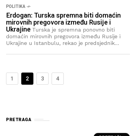
Kopenhagenu kojim
POLITIKA
Erdogan: Turska spremna biti domaćin
mirovnih pregovora između Rusije i
Ukrajine
Turska je spremna ponovno biti
domaćin mirovnih pregovora između Rusije i
Ukrajine u Istanbulu, rekao je predsjednik
Tayyip Erdogan svom ruskom kolegi Vladimiru
Putinu u telefonskom razgovoru u nedjelju,
saopćio
1
2
3
4
PRETRAGA