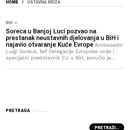
HOME
USTAVNA KRIZA
BIH
Soreca u Banjoj Luci pozvao na
prestanak neustavnih djelovanja u BiH i
najavio otvaranje Kuće Evrope
Ambasador
Luigi Soreca, šef Delegacije Evropske unije i
specijalni predstavnik EU u BiH, poručio je
danas u Banjoj Luci da su Banjalučani i
Banjalučanke dobrodošli u EU i da su
PRETRAGA
PRETRAŽI...