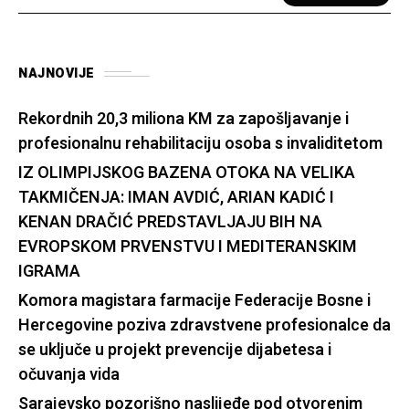
NAJNOVIJE
Rekordnih 20,3 miliona KM za zapošljavanje i
profesionalnu rehabilitaciju osoba s invaliditetom
IZ OLIMPIJSKOG BAZENA OTOKA NA VELIKA
TAKMIČENJA: IMAN AVDIĆ, ARIAN KADIĆ I
KENAN DRAČIĆ PREDSTAVLJAJU BIH NA
EVROPSKOM PRVENSTVU I MEDITERANSKIM
IGRAMA
Komora magistara farmacije Federacije Bosne i
Hercegovine poziva zdravstvene profesionalce da
se uključe u projekt prevencije dijabetesa i
očuvanja vida
Sarajevsko pozorišno naslijeđe pod otvorenim