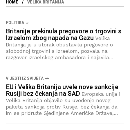
HOME
VELIKA BRITANIJA
POLITIKA
Britanija prekinula pregovore o trgovini s
Izraelom zbog napada na Gazu
Velika
Britanija je u utorak obustavila pregovore o
slobodnoj trgovini s Izraelom, pozvala na
razgovor izraelskog ambasadora i najavila
daljnje sankcije protiv doseljenika u Zapadnu
obalu, dok je ministar vanjskih
VIJESTI IZ SVIJETA
EU i Velika Britanija uvele nove sankcije
Rusiji bez čekanja na SAD
Evropska unija i
Velika Britanija objavile su uvođenje novog
paketa sankcija protiv Rusije, bez čekanja da
im se pridruže Sjedinjene Američke Države,
samo dan nakon što je američki predsjednik
Donald