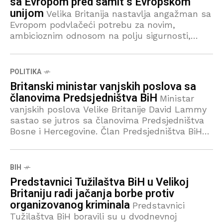
sa Evropom pred samit s Evropskom
unijom
Velika Britanija nastavlja angažman sa
Evropom podvlačeći potrebu za novim,
ambicioznim odnosom na polju sigurnosti,
učešćem ministra vanjskih poslova na
današnjem Gymnich sastanku visokih
zvaničnika EU u Poljskoj. U razgovoru
POLITIKA
Britanski ministar vanjskih poslova sa
članovima Predsjedništva BiH
Ministar
vanjskih poslova Velike Britanije David Lammy
sastao se jutros sa članovima Predsjedništva
Bosne i Hercegovine. Član Predsjedništva BiH
Denis Bećirović najavio je da će naskon
sastanka sa britanskim ministrom
BIH
Predstavnici Tužilaštva BiH u Velikoj
Britaniju radi jačanja borbe protiv
organizovanog kriminala
Predstavnici
Tužilaštva BiH boravili su u dvodnevnoj