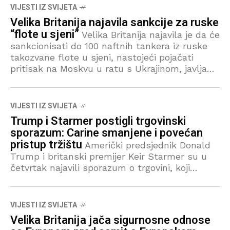
VIJESTI IZ SVIJETA
Velika Britanija najavila sankcije za ruske
“flote u sjeni”
Velika Britanija najavila je da će
sankcionisati do 100 naftnih tankera iz ruske
takozvane flote u sjeni, nastojeći pojačati
pritisak na Moskvu u ratu s Ukrajinom, javlja
Reuters. Brodovi su od početka prošle
VIJESTI IZ SVIJETA
Trump i Starmer postigli trgovinski
sporazum: Carine smanjene i povećan
pristup tržištu
Američki predsjednik Donald
Trump i britanski premijer Keir Starmer su u
četvrtak najavili sporazum o trgovini, koji
ostavlja na snazi 10 posto carinu na robu
uvezenu iz Ujedinjenog Kraljevstva, dok
VIJESTI IZ SVIJETA
Velika Britanija jača sigurnosne odnose