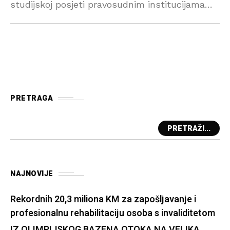
studijskoj posjeti pravosudnim institucijama
Velike Britanije u cilju jačanja borbe protiv
organizovanog kriminala u Bosni i Hercegovini,
u organizaciji AIRE centra, a uz
PRETRAGA
PRETRAŽI...
NAJNOVIJE
Rekordnih 20,3 miliona KM za zapošljavanje i
profesionalnu rehabilitaciju osoba s invaliditetom
IZ OLIMPIJSKOG BAZENA OTOKA NA VELIKA