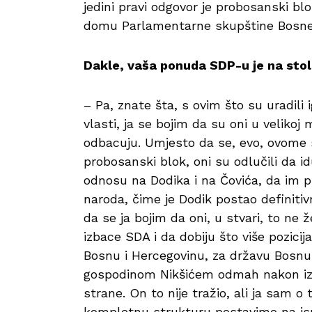
jedini pravi odgovor je probosanski b
domu Parlamentarne skupštine Bosne 
Dakle, vaša ponuda SDP-u je na sto
– Pa, znate šta, s ovim što su uradili
vlasti, ja se bojim da su oni u velikoj
odbacuju. Umjesto da se, evo, ovome s
probosanski blok, oni su odlučili da i
odnosu na Dodika i na Čovića, da im 
naroda, čime je Dodik postao definitiv
da se ja bojim da oni, u stvari, to ne 
izbace SDA i da dobiju što više pozicij
Bosnu i Hercegovinu, za državu Bosnu 
gospodinom Nikšićem odmah nakon izbor
strane. On to nije tražio, ali ja sam o
kompletnu strukturu postavimo na ispr