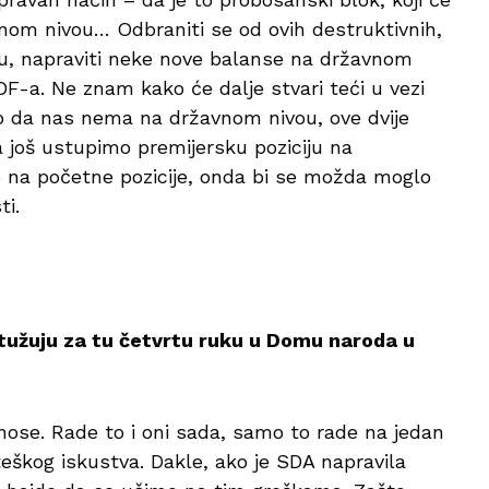
vnom nivou… Odbraniti se od ovih destruktivnih,
ou, napraviti neke nove balanse na državnom
 DF-a. Ne znam kako će dalje stvari teći u vezi
o da nas nema na državnom nivou, ove dvije
a još ustupimo premijersku poziciju na
ilo na početne pozicije, onda bi se možda moglo
ti.
ptužuju za tu četvrtu ruku u Domu naroda u
nose. Rade to i oni sada, samo to rade na jedan
teškog iskustva. Dakle, ako je SDA napravila