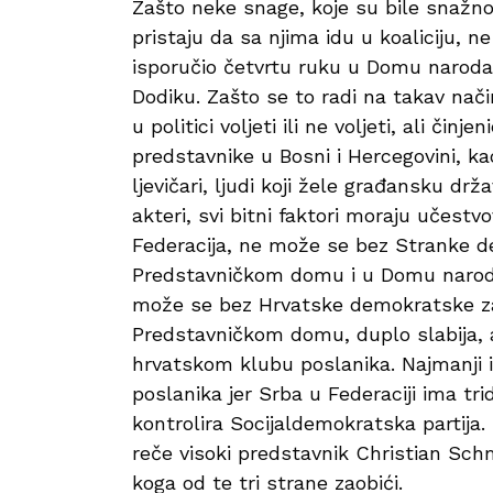
Zašto neke snage, koje su bile snažno
pristaju da sa njima idu u koaliciju, 
isporučio četvrtu ruku u Domu narod
Dodiku. Zašto se to radi na takav nač
u politici voljeti ili ne voljeti, ali čin
predstavnike u Bosni i Hercegovini, kao
ljevičari, ljudi koji žele građansku drž
akteri, svi bitni faktori moraju učestvo
Federacija, ne može se bez Stranke de
Predstavničkom domu i u Domu naroda, 
može se bez Hrvatske demokratske zaj
Predstavničkom domu, duplo slabija, 
hrvatskom klubu poslanika. Najmanji i 
poslanika jer Srba u Federaciji ima tri
kontrolira Socijaldemokratska partija. 
reče visoki predstavnik Christian Sch
koga od te tri strane zaobići.