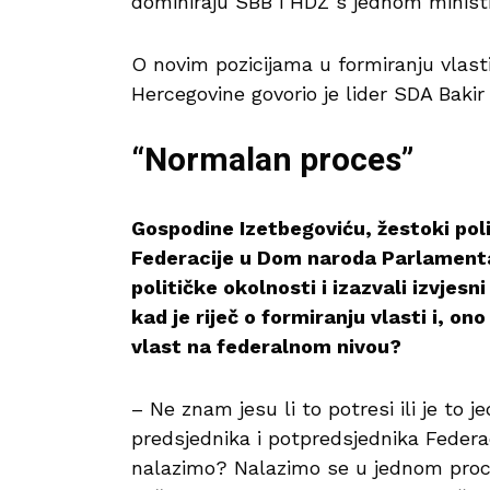
dominiraju SBB i HDZ s jednom minist
O novim pozicijama u formiranju vlast
Hercegovine govorio je lider SDA Bakir
“Normalan proces”
Gospodine Izetbegoviću, žestoki poli
Federacije u Dom naroda Parlamenta
političke okolnosti i izazvali izvje
kad je riječ o formiranju vlasti i, on
vlast na federalnom nivou?
– Ne znam jesu li to potresi ili je to
predsjednika i potpredsjednika Federac
nalazimo? Nalazimo se u jednom proces