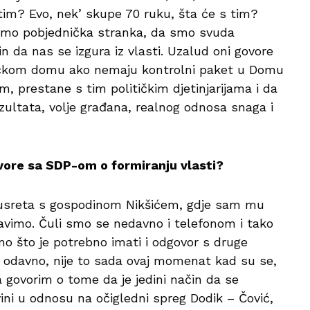
tim? Evo, nek’ skupe 70 ruku, šta će s tim?
smo pobjednička stranka, da smo svuda
 da nas se izgura iz vlasti. Uzalud oni govore
ničkom domu ako nemaju kontrolni paket u Domu
m, prestane s tim političkim djetinjarijama i da
zultata, volje građana, realnog odnosa snaga i
ovore sa SDP-om o formiranju vlasti?
 susreta s gospodinom Nikšićem, gdje sam mu
avimo. Čuli smo se nedavno i telefonom i tako
o što je potrebno imati i odgovor s druge
k odavno, nije to sada ovaj momenat kad su se,
na govorim o tome da je jedini način da se
ini u odnosu na očigledni spreg Dodik – Čović,