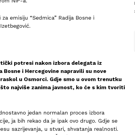
rom NiP-a.
i za emisiju “Sedmica” Radija Bosne i
 Izetbegović.
tički potresi nakon izbora delegata iz
 Bosne i Hercegovine napravili su nove
sni raskol u Osmorci. Gdje smo u ovom trenutku
o što najviše zanima javnost, ko će s kim tvoriti
 jednostavno jedan normalan proces izbora
ije, ja bih rekao da je ipak ovo drugo. Gdje se
u sazrijevanja, u stvari, shvatanja realnosti.