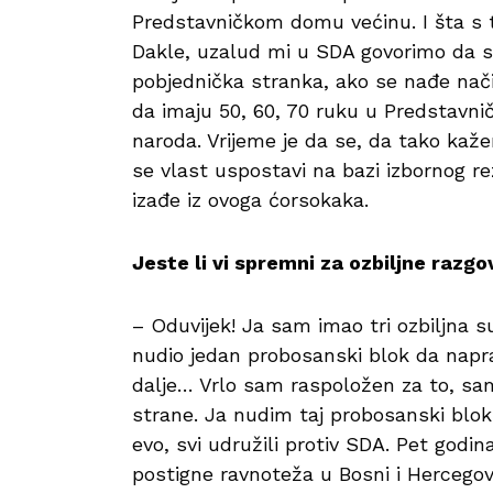
Predstavničkom domu većinu. I šta s 
Dakle, uzalud mi u SDA govorimo da 
pobjednička stranka, ako se nađe način
da imaju 50, 60, 70 ruku u Predstav
naroda. Vrijeme je da se, da tako kaže
se vlast uspostavi na bazi izbornog re
izađe iz ovoga ćorsokaka.
Jeste li vi spremni za ozbiljne razg
– Oduvijek! Ja sam imao tri ozbiljna
nudio jedan probosanski blok da napr
dalje… Vrlo sam raspoložen za to, sam
strane. Ja nudim taj probosanski blo
evo, svi udružili protiv SDA. Pet godi
postigne ravnoteža u Bosni i Hercegov