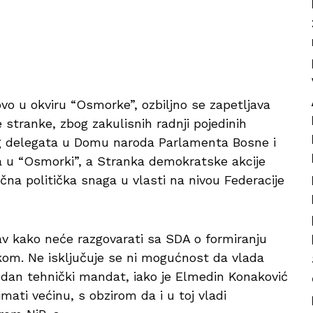
ovo u okviru “Osmorke”, ozbiljno se zapetljava
 stranke, zbog zakulisnih radnji pojedinih
nog delegata u Domu naroda Parlamenta Bosne i
la u “Osmorki”, a Stranka demokratske akcije
učna politička snaga u vlasti na nivou Federacije
 kako neće razgovarati sa SDA o formiranju
kom. Ne isključuje se ni mogućnost da vlada
jedan tehnički mandat, iako je Elmedin Konaković
ati većinu, s obzirom da i u toj vladi