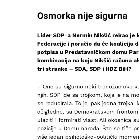
Osmorka nije sigurna
Lider SDP-a Nermin Nikšić rekao je k
Federacije i poručio da će koalicija 
potpisa u Predstavničkom domu Parl
kombinacija na koju Nikšić računa ak
tri stranke – SDA, SDP i HDZ BiH?
– One su sigurno neki tronožac oko ko
njih. SDP ide sa trojkom, koja je na 
se reducirala. To je ipak jedna trojka. 
očigledno, sa Demokratskom frontom 
ulaziti i formirati vlast. Ali okosnica
pozicije u Domu naroda. Što se tiče pr
više jedan psihološko-politički momena