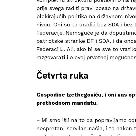
prije svega raditi pravi posao na drža
blokirajućih politika na državnom niv
nivou. Oni su to uradili bez SDA i bez
Federacije. Nemoguće je da dopustim
patriotske stranke DF i SDA, i da ond
Federaciji… Ali, ako bi se sve to vrat
razgovarati i o ovoj prvotnoj mogućnos
Četvrta ruka
Gospodine Izetbegoviću, i oni vas o
prethodnom mandatu.
– Mi smo išli na to da popravljamo od
nespretan, servilan način, i to nakon 