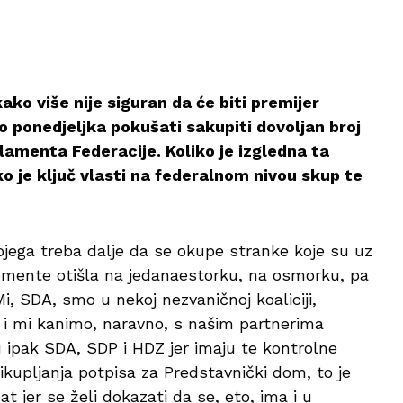
ako više nije siguran da će biti premijer
do ponedjeljka pokušati sakupiti dovoljan broj
amenta Federacije. Koliko je izgledna ta
o je ključ vlasti na federalnom nivou skup te
jega treba dalje da se okupe stranke koje su uz
momente otišla na jedanaestorku, na osmorku, pa
Mi, SDA, smo u nekoj nezvaničnoj koaliciji,
i mi kanimo, naravno, s našim partnerima
 su ipak SDA, SDP i HDZ jer imaju te kontrolne
ikupljanja potpisa za Predstavnički dom, to je
t jer se želi dokazati da se, eto, ima i u