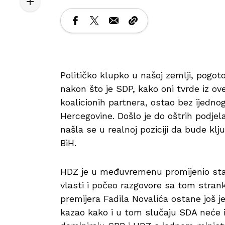
Političko klupko u našoj zemlji, pogot
nakon što je SDP, kako oni tvrde iz ove
koalicionih partnera, ostao bez ijed
Hercegovine. Došlo je do oštrih podje
našla se u realnoj poziciji da bude klj
BiH.
HDZ je u međuvremenu promijenio stav
vlasti i počeo razgovore sa tom stran
premijera Fadila Novalića ostane još 
kazao kako i u tom slučaju SDA neće im