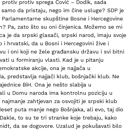
 protiv protiv sprega Čović – Dodik, sada
ne samo da pristaju, nego im čine usluge? SDP je
a Parlamentarne skupštine Bosne i Hercegovine
in? Pa, zato što su oni činjenica. Možemo se mi
jenica je da srpski glasači, srpski narod, imaju svoje
 i hrvatski, da u Bosni i Hercegovini žive i
avu i oni koji ne žele građansku državu i svi bitni
vati u formiranju vlasti. Kad je u pitanju
mokratske akcije, ona je najjača u
predstavlja najjači klub, bošnjački klub. Ne
ednice BiH. Ona je nešto slabija u
ali u Domu naroda ima kontrolnu poziciju u
najmanje zahtjevan za osvojiti je srpski klub
deset puta manje nego Bošnjaka, ali evo, taj dio
Dakle, to su te tri stranke koje trebaju, kako
midt, da se dogovore. Uzalud je pokušavati bilo