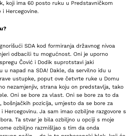
lok, koji ima 60 posto ruku u Predstavničkom
i Hercegovine.
lu?
 ignorišući SDA kod formiranja državnog nivoa
 mjeri odbacili tu mogućnost. Oni je uporno
pregu Čović i Dodik suprotstavi jaki
du u napad na SDA! Dakle, da servilno idu u
prave ustupke, poput ove četvrte ruke u Domu
no nezamjenjiv, strana koju on predstavlja, tako
žele. Oni se bore za vlast. Oni se bore za to da
a, bošnjačkih pozicija, umjesto da se bore za
i Hercegovinu. Ja sam imao ozbiljne razgovore s
a. Ta stvar je bila ozbiljno u opciji s moje
 tome ozbiljno razmišljao s tim da onda
avan način – da je to probosanski blok, koji će