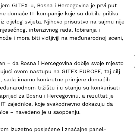
jem GITEX-u, Bosna i Hercegovina je prvi put
ojne domaće IT kompanije koje su dobile priliku
z cijelog svijeta. Njihovo prisustvo na sajmu nije
mjesečnog, intenzivnog rada, lobiranja i
ože i mora biti vidljiviji na međunarodnoj sceni,
san – da Bosna i Hercegovina dobije svoje mjesto
jujući ovom nastupu na GITEX EUROPE, taj cilj
jalu, sada imamo konkretne primjere domaćih
eđunarodnom tržištu i u stanju su konkurisati
aprijed za Bosnu i Hercegovinu, a rezultat je
 i IT zajednice, koje svakodnevno dokazuju da
anice – navedeno je u saopćenju.
okom izuzetno posjećene i značajne panel-