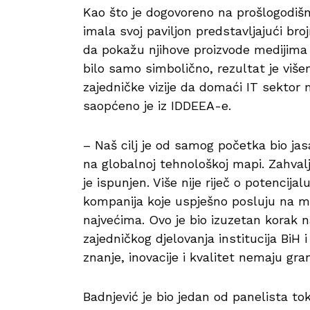
Kao što je dogovoreno na prošlogodišn
imala svoj paviljon predstavljajući br
da pokažu njihove proizvode medijima i
bilo samo simbolično, rezultat je više
zajedničke vizije da domaći IT sektor m
saopćeno je iz IDDEEA-e.
– Naš cilj je od samog početka bio ja
na globalnoj tehnološkoj mapi. Zahval
je ispunjen. Više nije riječ o potenci
kompanija koje uspješno posluju na m
najvećima. Ovo je bio izuzetan korak n
zajedničkog djelovanja institucija BiH
znanje, inovacije i kvalitet nemaju gr
Badnjević je bio jedan od panelista t