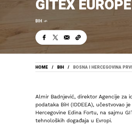
GITEX EUROPE 
BIH
HOME
BIH
BOSNA I HERCEGOVINA PRVI
Almir Badnjević, direktor Agencije za 
podataka BiH (IDDEEA), učestvovao je 
Hercegovine Edina Fortu, na sajmu GI
tehnoloških događaja u Evropi.