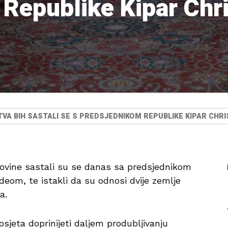
Republike Kipar Chr
TVA BIH SASTALI SE S PREDSJEDNIKOM REPUBLIKE KIPAR CH
govine sastali su se danas sa predsjednikom
eom, te istakli da su odnosi dvije zemlje
ja.
osjeta doprinijeti daljem produbljivanju