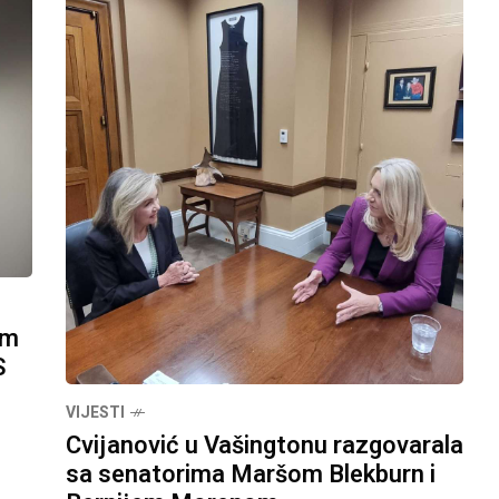
om
S
VIJESTI
Cvijanović u Vašingtonu razgovarala
sa senatorima Maršom Blekburn i