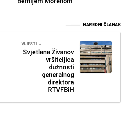
Bernijem Morenom
NAREDNI ČLANAK
VIJESTI
Svjetlana Živanov
vršiteljica
dužnosti
generalnog
direktora
RTVFBiH