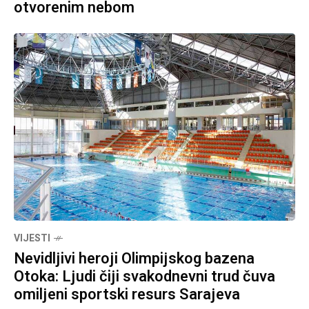
otvorenim nebom
VIJESTI
Nevidljivi heroji Olimpijskog bazena
Otoka: Ljudi čiji svakodnevni trud čuva
omiljeni sportski resurs Sarajeva