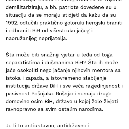
demilitariziraju, a bh. patriote dovedene su u
situaciju da se moraju stidjeti da kažu da su
1992. odlučili praktično goloruki herojski braniti
i odbraniti BiH od višestruko jačeg i
naoružanijeg neprijatelja.
Šta može biti snažniji vjetar u leđa od toga
separatistima i dušmanima BiH? Šta ih može
jače osokoliti nego jačanje njihovih mentora sa
istoka i zapada, a istovremeno slabljenje
institucija države BiH i sve veća razjedinjenost i
pasivnost Bošnjaka. Bošnjaci nemaju druge
domovine osim BiH, države u kojoj žele živjeti
ravnopravno sa svim ostalim narodima.
Je li to antiustavno, antidržavno i