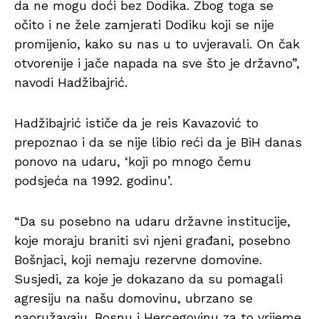
da ne mogu doći bez Dodika. Zbog toga se
očito i ne žele zamjerati Dodiku koji se nije
promijenio, kako su nas u to uvjeravali. On čak
otvorenije i jače napada na sve što je državno”,
navodi Hadžibajrić.
Hadžibajrić ističe da je reis Kavazović to
prepoznao i da se nije libio reći da je BiH danas
ponovo na udaru, ‘koji po mnogo čemu
podsjeća na 1992. godinu’.
“Da su posebno na udaru državne institucije,
koje moraju braniti svi njeni građani, posebno
Bošnjaci, koji nemaju rezervne domovine.
Susjedi, za koje je dokazano da su pomagali
agresiju na našu domovinu, ubrzano se
naoružavaju. Bosnu i Hercegovinu za to vrijeme