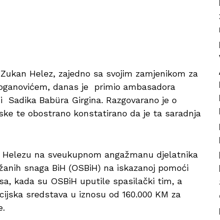
 Zukan Helez, zajedno sa svojim zamjenikom za
Goganovićem, danas je primio ambasadora
i Sadika Babüra Girgina. Razgovarano je o
urske te obostrano konstatirano da je ta saradnja
ru Helezu na sveukupnom angažmanu djelatnika
užanih snaga BiH (OSBiH) na iskazanoj pomoći
sa, kada su OSBiH uputile spasilački tim, a
ncijska sredstava u iznosu od 160.000 KM za
e.