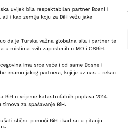
ska uvijek bila respektabilan partner Bosni i
 ali i kao zemlja koju za BiH vežu jake
uo da je Turska važna globalna sila i partner te
la u mislima svih zaposlenih u MO i OSBiH.
rcegovina ima srce veće i od same Bosne i
be imamo jakog partnera, koji je uz nas – rekao
a BiH u vrijeme katastrofalnih poplava 2014.
u timova za spašavanje BiH.
ušati slično pomoći BiH i kad su u pitanju