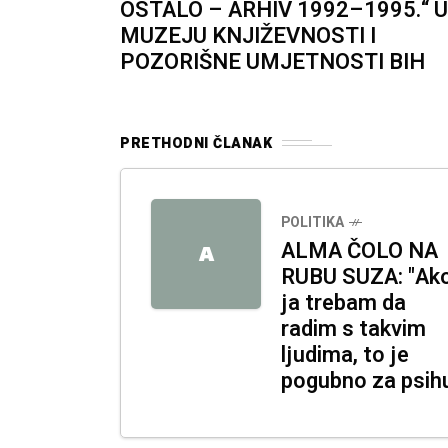
OSTALO – ARHIV 1992–1995.“ U
MUZEJU KNJIŽEVNOSTI I
POZORIŠNE UMJETNOSTI BIH
PRETHODNI ČLANAK
POLITIKA
ALMA ČOLO NA
A
RUBU SUZA: "Ak
ja trebam da
radim s takvim
ljudima, to je
pogubno za psih