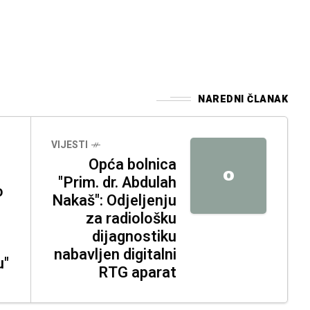
NAREDNI ČLANAK
VIJESTI
Opća bolnica
O
"Prim. dr. Abdulah
o
Nakaš": Odjeljenju
za radiološku
dijagnostiku
nabavljen digitalni
u"
RTG aparat