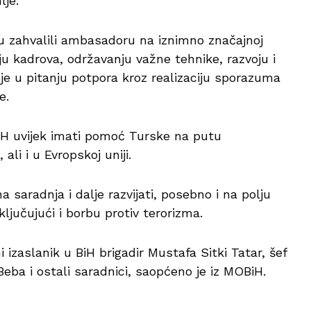
lje.
u zahvalili ambasadoru na iznimno značajnoj
u kadrova, održavanju važne tehnike, razvoju i
je u pitanju potpora kroz realizaciju sporazuma
e.
iH uvijek imati pomoć Turske na putu
i i u Evropskoj uniji.
 saradnja i dalje razvijati, posebno i na polju
ljučujući i borbu protiv terorizma.
i izaslanik u BiH brigadir Mustafa Sitki Tatar, šef
Beba i ostali saradnici, saopćeno je iz MOBiH.