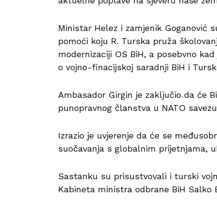
aktuelne poplave na sjeveru naše zem
Ministar Helez i zamjenik Goganović s
pomoći koju R. Turska pruža školovanj
modernizaciji OS BiH, a posebvno kad 
o vojno-finacijskoj saradnji BiH i Tursk
Ambasador Girgin je zaključio da će B
punopravnog članstva u NATO savezu, al
Izrazio je uvjerenje da će se međusobna
suočavanja s globalnim prijetnjama, uk
Sastanku su prisustvovali i turski vojn
Kabineta ministra odbrane BiH Salko 