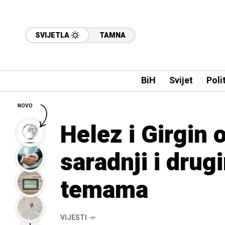
SVIJETLA
TAMNA
BiH
Svijet
Poli
NOVO
Helez i Girgin o
saradnji i dru
temama
VIJESTI