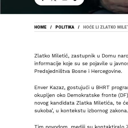
HOME
POLITIKA
HOĆE LI ZLATKO MILE
Zlatko Miletić, zastupnik u Domu nar
informacije koje su se pojavile u javn
Predsjedništva Bosne i Hercegovine.
Enver Kazaz, gostujući u BHRT progra
okupljen oko Demokratske fronte (DF)
novog kandidata Zlatka Miletića, te ć
sukoba’, u kontekstu izbornog zakona.
Tim povodom, mediji su kontaktiralo Z