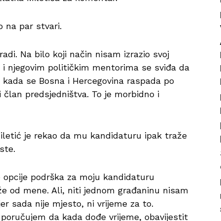
o na par stvari.
di. Na bilo koji način nisam izrazio svoj
zu i njegovim političkim mentorima se sviđa da
, kada se Bosna i Hercegovina raspada po
i član predsjedništva. To je morbidno i
Miletić je rekao da mu kandidaturu ipak traže
ste.
ke opcije podrška za moju kandidaturu
aže od mene. Ali, niti jednom građaninu nisam
jer sada nije mjesto, ni vrijeme za to.
 poručujem da kada dođe vrijeme, obavijestit