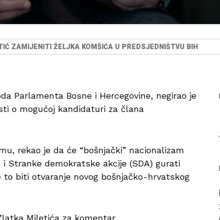
TIĆ ZAMIJENITI ŽELJKA KOMŠIĆA U PREDSJEDNIŠTVU BIH
oda Parlamenta Bosne i Hercegovine, negirao je
osti o mogućoj kandidaturi za člana
mu, rekao je da će “bošnjački” nacionalizam
 i Stranke demokratske akcije (SDA) gurati
e to biti otvaranje novog bošnjačko-hrvatskog
latka Miletića za komentar.