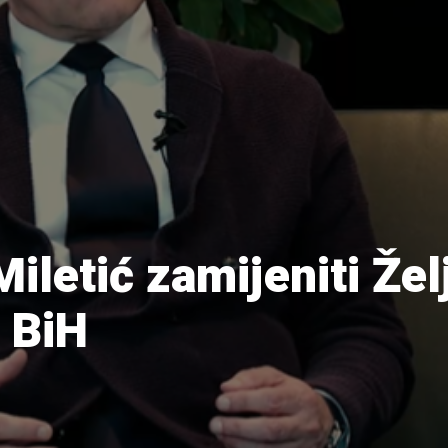
Miletić zamijeniti Že
 BiH