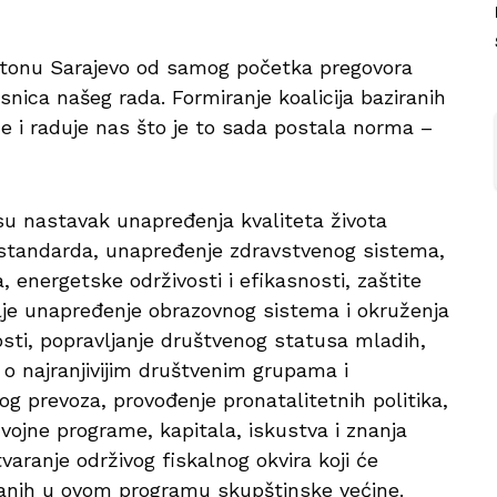
ntonu Sarajevo od samog početka pregovora
osnica našeg rada. Formiranje koalicija baziranih
 i raduje nas što je to sada postala norma –
su nastavak unapređenja kvaliteta života
 standarda, unapređenje zdravstvenog sistema,
 energetske održivosti i efikasnosti, zaštite
alje unapređenje obrazovnog sistema i okruženja
osti, popravljanje društvenog statusa mladih,
a o najranjivijim društvenim grupama i
g prevoza, provođenje pronatalitetnih politika,
vojne programe, kapitala, iskustva i znanja
aranje održivog fiskalnog okvira koji će
ojanih u ovom programu skupštinske većine.