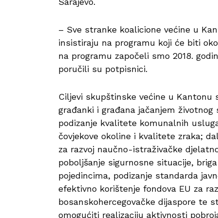
Sarajevo.
– Sve stranke koalicione većine u Ka
insistiraju na programu koji će biti ok
na programu započeli smo 2018. godine
poručili su potpisnici.
Ciljevi skupštinske većine u Kantonu 
građanki i građana jačanjem životnog
podizanje kvalitete komunalnih usluga,
čovjekove okoline i kvalitete zraka; d
za razvoj naučno-istraživačke djelatn
poboljšanje sigurnosne situacije, brig
pojedincima, podizanje standarda javno
efektivno korištenje fondova EU za raz
bosanskohercegovačke dijaspore te stv
omogućiti realizaciju aktivnosti pobr