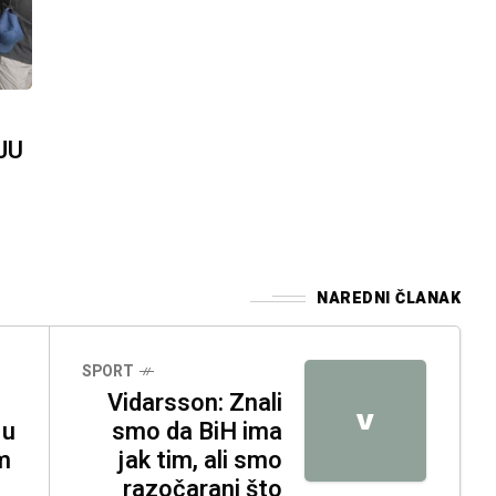
JU
NAREDNI ČLANAK
SPORT
Vidarsson: Znali
V
 u
smo da BiH ima
m
jak tim, ali smo
razočarani što