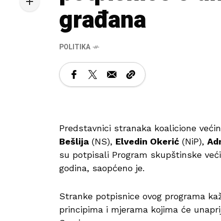
građana
POLITIKA
Predstavnici stranaka koalicione već
Bešlija
(NS),
Elvedin Okerić
(NiP),
Ad
su potpisali Program skupštinske već
godina, saopćeno je.
Stranke potpisnice ovog programa ka
principima i mjerama kojima će unaprij