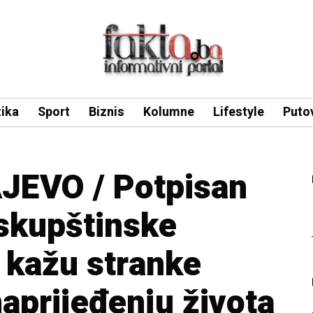
tika
Sport
Biznis
Kolumne
Lifestyle
Puto
EVO / Potpisan
skupštinske
a kažu stranke
aprijeđenju života