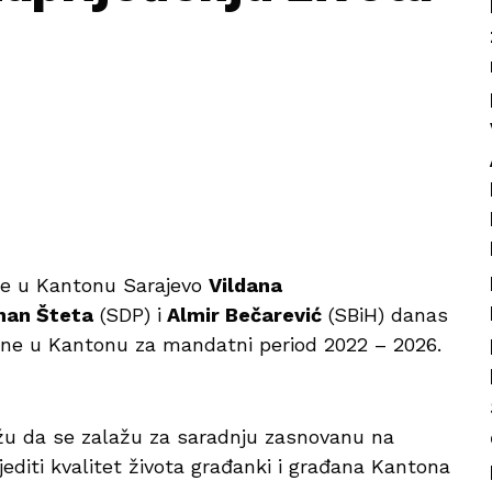
ine u Kantonu Sarajevo
Vildana
nan Šteta
(SDP) i
Almir Bečarević
(SBiH) danas
ine u Kantonu za mandatni period 2022 – 2026.
žu da se zalažu za saradnju zasnovanu na
editi kvalitet života građanki i građana Kantona