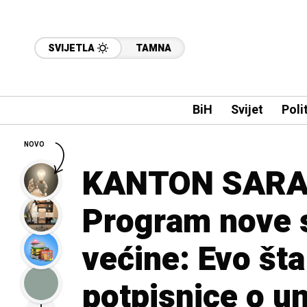
SVIJETLA
TAMNA
BiH
Svijet
Poli
NOVO
KANTON SARAJ
Program nove 
većine: Evo št
potpisnice o un