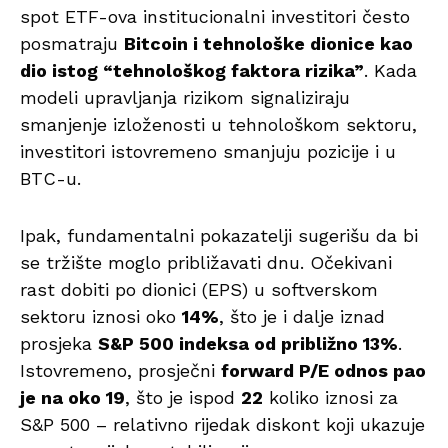
spot ETF-ova institucionalni investitori često
posmatraju
Bitcoin i tehnološke dionice kao
dio istog “tehnološkog faktora rizika”
. Kada
modeli upravljanja rizikom signaliziraju
smanjenje izloženosti u tehnološkom sektoru,
investitori istovremeno smanjuju pozicije i u
BTC-u.
Ipak, fundamentalni pokazatelji sugerišu da bi
se tržište moglo približavati dnu. Očekivani
rast dobiti po dionici (EPS) u softverskom
sektoru iznosi oko
14%
, što je i dalje iznad
prosjeka
S&P 500 indeksa od približno 13%
.
Istovremeno, prosječni
forward P/E odnos pao
je na oko 19
, što je ispod
22
koliko iznosi za
S&P 500 – relativno rijedak diskont koji ukazuje