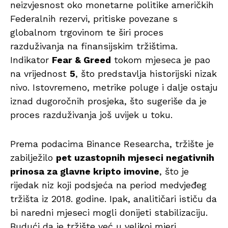
neizvjesnost oko monetarne politike američkih
Federalnih rezervi, pritiske povezane s
globalnom trgovinom te širi proces
razduživanja na finansijskim tržištima.
Indikator
Fear & Greed
tokom mjeseca je pao
na vrijednost
5
, što predstavlja historijski nizak
nivo. Istovremeno, metrike poluge i dalje ostaju
iznad dugoročnih prosjeka, što sugeriše da je
proces razduživanja još uvijek u toku.
Prema podacima Binance Researcha, tržište je
zabilježilo
pet uzastopnih mjeseci negativnih
prinosa za glavne kripto imovine
, što je
rijedak niz koji podsjeća na period medvjeđeg
tržišta iz 2018. godine. Ipak, analitičari ističu da
bi naredni mjeseci mogli donijeti stabilizaciju.
Budući da je tržište već u velikoj mjeri