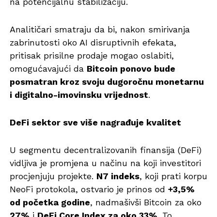
na potencijalnu stabilizaciju.
Analitičari smatraju da bi, nakon smirivanja
zabrinutosti oko AI disruptivnih efekata,
pritisak prisilne prodaje mogao oslabiti,
omogućavajući da
Bitcoin ponovo bude
posmatran kroz svoju dugoročnu monetarnu
i digitalno-imovinsku vrijednost
.
DeFi sektor sve više nagrađuje kvalitet
U segmentu decentralizovanih finansija (DeFi)
vidljiva je promjena u načinu na koji investitori
procjenjuju projekte.
N7 indeks
, koji prati korpu
NeoFi protokola, ostvario je prinos od
+3,5%
od početka godine
, nadmašivši Bitcoin za oko
27%
i
DeFi Core Index za oko 33%
. To