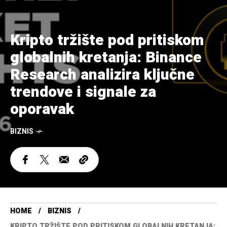
Kripto tržište pod pritiskom
globalnih kretanja: Binance
Research analizira ključne
trendove i signale za
oporavak
BIZNIS
HOME
BIZNIS
KRIPTO TRŽIŠTE POD PRITISKOM GLOBALNIH KRETANJA: