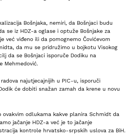
adikalizacija Bošnjaka, nemiri, da Bošnjaci budu
 da se iz HDZ-a oglase i optuže Bošnjake za
o je već viđeno ili da pomognemo Čovićevom
midta, da mu se pridružimo u bojkotu Visokog
cilj da se Bošnjaci isporuče Dodiku na
se Mehmedović.
adova najutjecajnijih u PIC-u, isporuči
 Dodik će dobiti snažan zamah da krene u novu
vo ovakvim odlukama kakve planira Schmidt da
samo jačanje HDZ-a već je to jačanje
tracija kontrole hrvatsko-srpskih uslova za BiH.