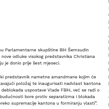
u Parlamentarne skupštine BiH Šemsudin
nove odluke visokog predstavnika Christiana
 je donio prije šest mjeseci.
soki predstavnik nametne amandmane kojim će
avajući položaj te inaugurisati nadvlast kantona
lj deblokada uspostave Vlade FBiH, već se radi o
udućnosti bore protiv separatizma i blokada
preko supremacije kantona u formiranju vlasti”.