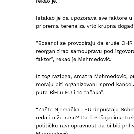
rekao je.
Istakao je da upozorava sve faktore u
priprema terena za vrlo krupna događ
“Bosanci se provociraju da sruše OHR 
reorganizirao samoupravu pod izgovoro
faktor”, rekao je Mehmedović.
Iz tog razloga, smatra Mehmedović, pro
moraju biti organizovani ispred kancel
puta BiH u EU i 14 tačaka”.
“Zašto Njemačka i EU dopuštaju Schm
reda i nižu rasu? Da li Bošnjacima tr
političku ravnopravnost da bi bili prihva
Mehmedović.