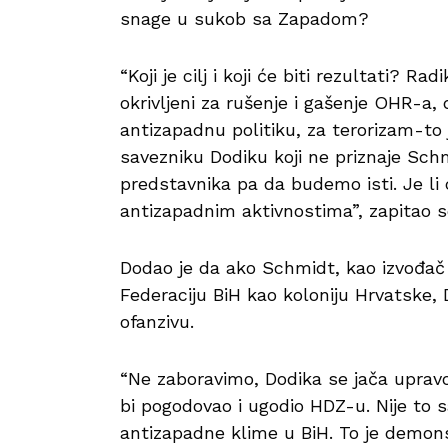
snage u sukob sa Zapadom?
“Koji je cilj i koji će biti rezultati? R
okrivljeni za rušenje i gašenje OHR-a,
antizapadnu politiku, za terorizam-t
savezniku Dodiku koji ne priznaje Sch
predstavnika pa da budemo isti. Je li 
antizapadnim aktivnostima”, zapitao 
Dodao je da ako Schmidt, kao izvođač r
Federaciju BiH kao koloniju Hrvatske,
ofanzivu.
“Ne zaboravimo, Dodika se jača upra
bi pogodovao i ugodio HDZ-u. Nije to 
antizapadne klime u BiH. To je demons