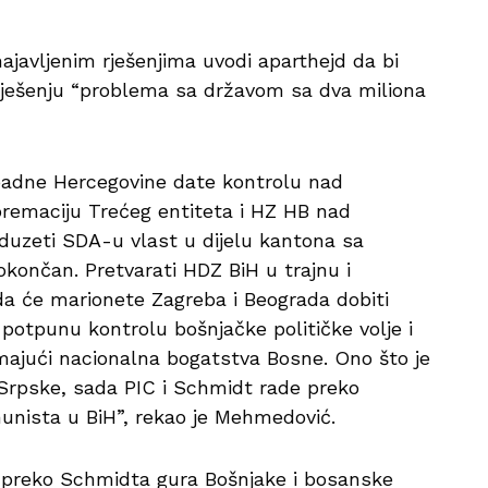
ajavljenim rješenjima uvodi aparthejd da bi
 rješenju “problema sa državom sa dva miliona
padne Hercegovine date kontrolu nad
premaciju Trećeg entiteta i HZ HB nad
 oduzeti SDA-u vlast u dijelu kantona sa
končan. Pretvarati HDZ BiH u trajnu i
 da će marionete Zagreba i Beograda dobiti
u potpunu kontrolu bošnjačke političke volje i
majući nacionalna bogatstva Bosne. Ono što je
Srpske, sada PIC i Schmidt rade preko
unista u BiH”, rekao je Mehmedović.
C preko Schmidta gura Bošnjake i bosanske