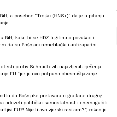
 BiH, a posebno “Trojku (HNS+)” da je u pitanju
anja.
u BiH, kako bi se HDZ legitimno povukao i
m da su Bošnjaci remetilački i antizapadni
testi protiv Schmidtovih najavljenih rješenja
arije EU “jer je ovo potpuno obesmišljavanje
idtu da Bošnjake pretavara u građane drugog
eba oduzeti političku samostalnost i onemogućiti
tljivi EU?! Nije li ovo vjerski rasizam?”, rekao je