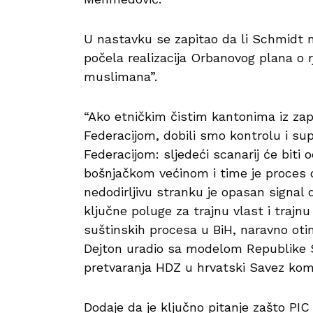
U nastavku se zapitao da li Schmidt n
počela realizacija Orbanovog plana o
muslimana”.
“Ako etničkim čistim kantonima iz za
Federacijom, dobili smo kontrolu i su
Federacijom: sljedeći scanarij će biti
bošnjačkom većinom i time je proces o
nedodirljivu stranku je opasan signal
ključne poluge za trajnu vlast i trajn
suštinskih procesa u BiH, naravno oti
Dejton uradio sa modelom Republike 
pretvaranja HDZ u hrvatski Savez kom
Dodaje da je ključno pitanje zašto PI