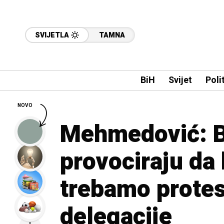
SVIJETLA
TAMNA
BiH
Svijet
Poli
NOVO
Mehmedović: 
provociraju da 
trebamo protes
delegacije