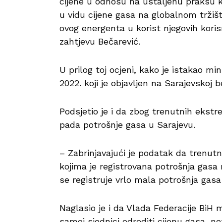
cijene u odnosu na ustaljenu praksu k
u vidu cijene gasa na globalnom tržišt
ovog energenta u korist njegovih kori
zahtjevu Bečarević.
U prilog toj ocjeni, kako je istakao mi
2022. koji je objavljen na Sarajevskoj 
Podsjetio je i da zbog trenutnih ekstr
pada potrošnje gasa u Sarajevu.
– Zabrinjavajući je podatak da trenutn
kojima je registrovana potrošnja gasa 
se registruje vrlo mala potrošnja gasa
Naglasio je i da Vlada Federacije BiH
samoj sjednici odrediti cijenu gasa, n