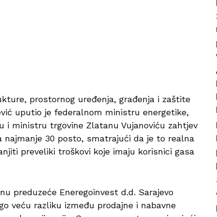
kture, prostornog uređenja, građenja i zaštite
vić uputio je federalnom ministru energetike,
u i ministru trgovine Zlatanu Vujanoviću zahtjev
a najmanje 30 posto, smatrajući da je to realna
jiti preveliki troškovi koje imaju korisnici gasa
inu preduzeće Eneregoinvest d.d. Sarajevo
o veću razliku između prodajne i nabavne