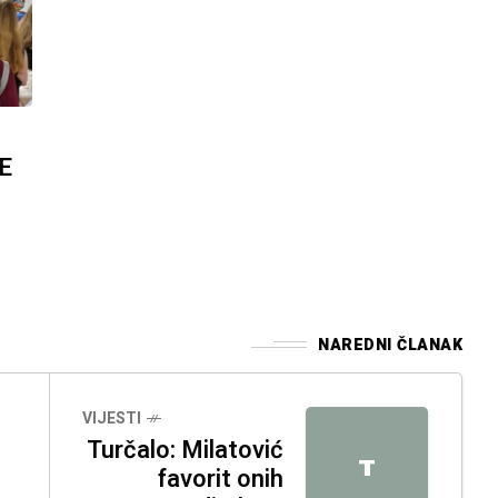
E
NAREDNI ČLANAK
VIJESTI
Turčalo: Milatović
T
favorit onih