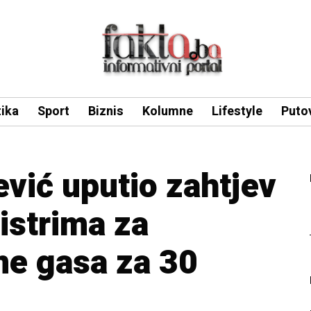
tika
Sport
Biznis
Kolumne
Lifestyle
Puto
ević uputio zahtjev
istrima za
ne gasa za 30