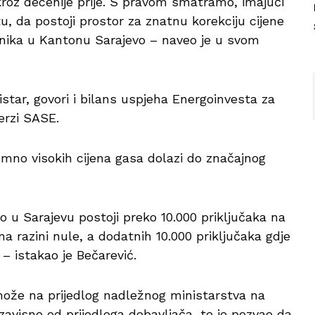
roz decenije prije. S pravom smatramo, imajući
u, da postoji prostor za znatnu korekciju cijene
snika u Kantonu Sarajevo – naveo je u svom
nistar, govori i bilans uspjeha Energoinvesta za
berzi SASE.
emno visokih cijena gasa dolazi do značajnog
o u Sarajevu postoji preko 10.000 priključaka na
na razini nule, a dodatnih 10.000 priključaka gdje
 – istakao je Bečarević.
 može na prijedlog nadležnog ministarstva na
ezavisno od prijedloga dobavljača, te je pozvao da