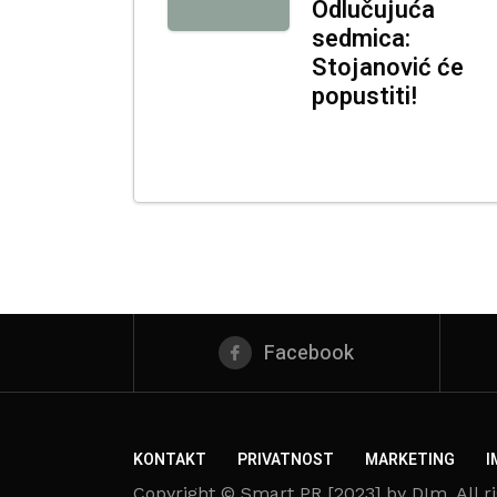
Odlučujuća
sedmica:
Stojanović će
popustiti!
Facebook
KONTAKT
PRIVATNOST
MARKETING
I
Copyright © Smart PR [2023] by DIm. All ri