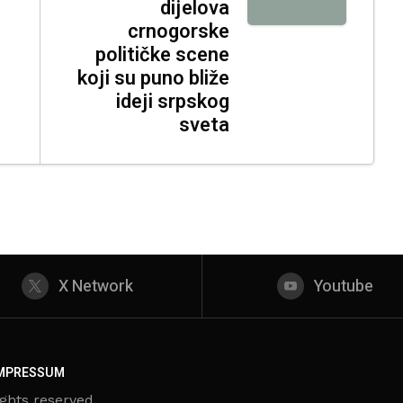
dijelova
crnogorske
političke scene
koji su puno bliže
ideji srpskog
sveta
X Network
Youtube
MPRESSUM
ghts reserved.