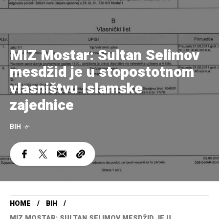
MIZ Mostar: Sultan Selimov
mesdžid je u stopostotnom
vlasništvu Islamske
zajednice
BIH
HOME
BIH
MIZ MOSTAR: SULTAN SELIMOV MESDŽID JE U