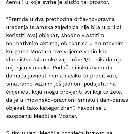
čemu i u koje svrhe je služio taj prostor.
“Premda u dva prethodna državno-pravna
uređenja Islamska zajednica nije bila u prilici
koristiti ovaj objekat, shodno vlastitim
normativnim aktima, objekat se u gruntovnim
knjigama Mostara sve vrijeme vodio kao
vlasništvo Islamske zajednice 1/1 i nikada nije
mijenjao vlasnika. Podučeni iskustvom da
domaća javnost nema naviku to propitivati,
smatramo važnim još jednom podsjetiti na
činjenicu, koju mogu provjeriti svi koji to žele,
da je u imovinsko-pravnom smislu i dan-danas
objekat tako kategoriziran”, navodi se u
saopćenju Medžlisa Mostar.
S tim u vezi, Medžlis podsjeća javnost na