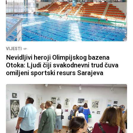
VIJESTI
Nevidljivi heroji Olimpijskog bazena
Otoka: Ljudi čiji svakodnevni trud čuva
omiljeni sportski resurs Sarajeva