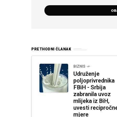
PRETHODNI ČLANAK
BIZNIS
Udruženje
poljoprivrednika
FBiH - Srbija
zabranila uvoz
mlijeka iz BiH,
uvesti recipročn
mjere