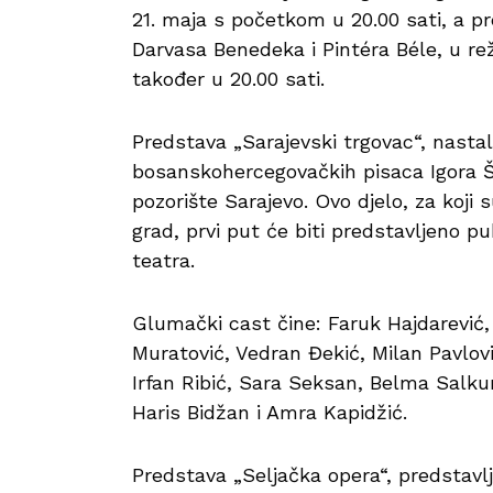
21. maja s početkom u 20.00 sati, a p
Darvasa Benedeka i Pintéra Béle, u rež
također u 20.00 sati.
Predstava „Sarajevski trgovac“, nastal
bosanskohercegovačkih pisaca Igora Š
pozorište Sarajevo. Ovo djelo, za koji s
grad, prvi put će biti predstavljeno pu
teatra.
Glumački cast čine: Faruk Hajdarevi
Muratović, Vedran Đekić, Milan Pavlovi
Irfan Ribić, Sara Seksan, Belma Salkun
Haris Bidžan i Amra Kapidžić.
Predstava „Seljačka opera“, predstavl