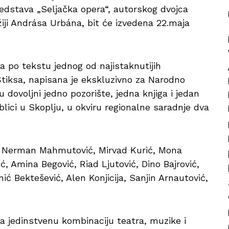
redstava „Seljačka opera“, autorskog dvojca
iji Andrása Urbána, bit će izvedena 22.maja
a po tekstu jednog od najistaknutijih
tiksa, napisana je ekskluzivno za Narodno
u dovoljni jedno pozorište, jedna knjiga i jedan
blici u Skoplju, u okviru regionalne saradnje dva
ć, Nerman Mahmutović, Mirvad Kurić, Mona
ć, Amina Begović, Riad Ljutović, Dino Bajrović,
ić Bektešević, Alen Konjicija, Sanjin Arnautović,
ja jedinstvenu kombinaciju teatra, muzike i