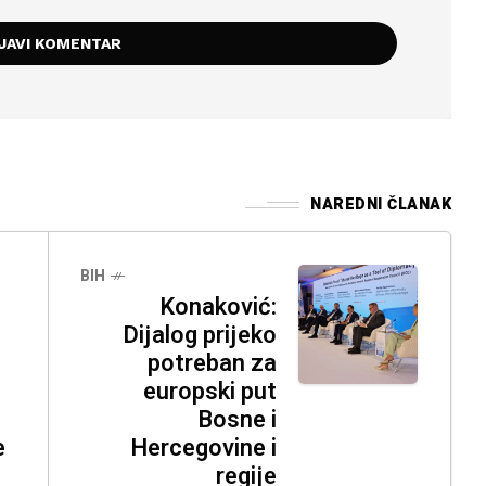
NAREDNI ČLANAK
BIH
Konaković:
Dijalog prijeko
potreban za
europski put
Bosne i
e
Hercegovine i
regije