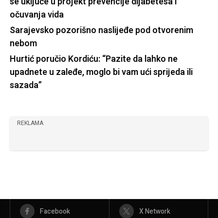
se uključe u projekt prevencije dijabetesa i
očuvanja vida
Sarajevsko pozorišno naslijeđe pod otvorenim
nebom
Hurtić poručio Kordiću: “Pazite da lahko ne
upadnete u zaleđe, moglo bi vam ući sprijeda ili
sazada”
REKLAMA
Facebook
X Network