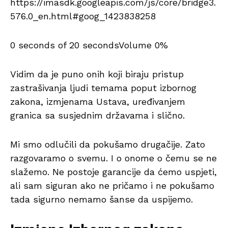
https://imasdk.googleapis.com/js/core/bridge3.
576.0_en.html#goog_1423838258
0 seconds of 20 secondsVolume 0%
Vidim da je puno onih koji biraju pristup
zastrašivanja ljudi temama poput izbornog
zakona, izmjenama Ustava, uređivanjem
granica sa susjednim državama i slično.
Mi smo odlučili da pokušamo drugačije. Zato
razgovaramo o svemu. I o onome o čemu se ne
slažemo. Ne postoje garancije da ćemo uspjeti,
ali sam siguran ako ne pričamo i ne pokušamo
tada sigurno nemamo šanse da uspijemo.