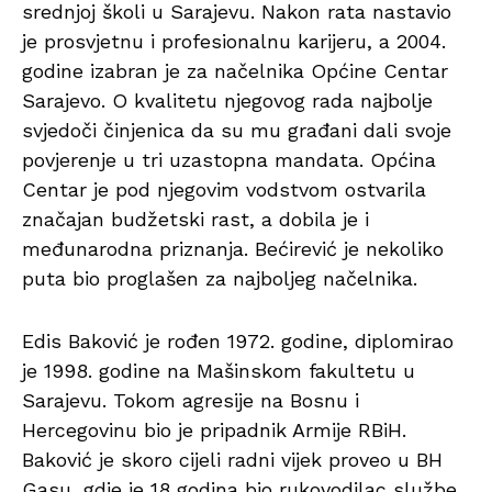
srednjoj školi u Sarajevu. Nakon rata nastavio
je prosvjetnu i profesionalnu karijeru, a 2004.
godine izabran je za načelnika Općine Centar
Sarajevo. O kvalitetu njegovog rada najbolje
svjedoči činjenica da su mu građani dali svoje
povjerenje u tri uzastopna mandata. Općina
Centar je pod njegovim vodstvom ostvarila
značajan budžetski rast, a dobila je i
međunarodna priznanja. Bećirević je nekoliko
puta bio proglašen za najboljeg načelnika.
Edis Baković je rođen 1972. godine, diplomirao
je 1998. godine na Mašinskom fakultetu u
Sarajevu. Tokom agresije na Bosnu i
Hercegovinu bio je pripadnik Armije RBiH.
Baković je skoro cijeli radni vijek proveo u BH
Gasu, gdje je 18 godina bio rukovodilac službe