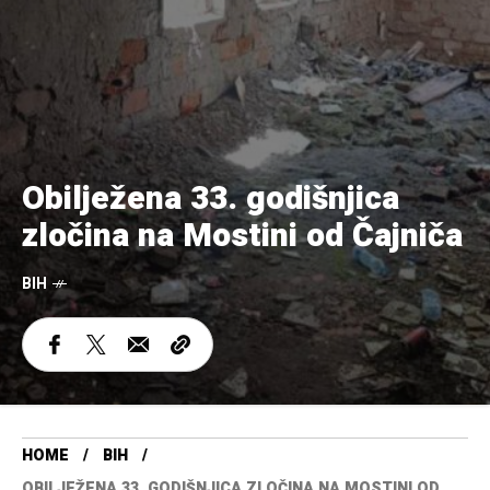
Obilježena 33. godišnjica
zločina na Mostini od Čajniča
BIH
HOME
BIH
OBILJEŽENA 33. GODIŠNJICA ZLOČINA NA MOSTINI OD