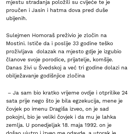
mjestu stradanja položili su cvijeće te je
proučen i Jasin i hatma dova pred duše
ubijenih.
Sulejmen Homoraš preživio je zločin na
Mostini. Ističe da i poslije 33 godine teško
proživljava dolazak na mjesto gdje je izgubio
članove svoje porodice, prijatelje, komšije.
Danas živi u Švedskoj a već tri godine dolazi na
obilježavanje godišnjice zločina
– Ja sam bio kratko vrijeme ovdje i otprilike 24
sata prije nego što je bila egzekucija, mene je
čovjek po imenu Dragiša izveo, on je sad
pokojni, bio je veliki čovjek i da mu je lahka
zemlja. U ponedjeljak 18. maja 1992. on je
došao ujutro i izveo me odavde, a utorak je