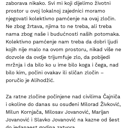
zaborava nikako. Svi mi koji dijelimo životni
prostor u ovoj lokalnoj zajednici moramo
njegovati kolektivno pamćenje na ovaj zločin.
Ne zbog žrtava, njima to ne treba, ali treba
nama zbog naše i budućnosti naših potomaka.
Kolektivno pamćenje nam treba da dobri ljudi
kojih nije malo na ovom prostoru, nikad više ne
dozvole da ovdje trijumfuje zlo, da pobijedi
mržnja i da bilo ko u ime bilo koga i čega, nad
bilo kim, počini ovakav ili sličan zločin –
poručio je Alihodžić.
Za ratne zločine počinjene nad civilima Čajniča
i okoline do danas su osuđeni Milorad Živković,
Milun Kornjača, Milosav Jovanović, Marijan
Jovanović i Slavko Jovanović na kazne od šest
do jedanaest godina zatvora.