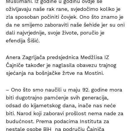
Muslimani. Iz godine u godinu ovdje se
oživljavaju naše rak rane, svjedočimo koliko je
zla sposoban počiniti čovjek. Ono što znamo je
da ne smijemo zaboraviti naše šehide jer su oni
dali najvrjednije, svoje živote, poručio je
efendija Šišić.
Anera Zagrljača predsjednica Medžlisa IZ
Čajniče također je naglasila obavezu trajnog
sjećanja na bošnjačke žrtve na Mostini.
– Ono što smo naučili u maju 92. godine mora
biti dugotrajno pamćenje svih generacija,
odsad do kijametskog dana, inače nas neće
biti. Narod koji zaboravi prošlost nema nade za
budućnost. Prema podacima Instituta za
nestale osobe BiH na području Čajniča