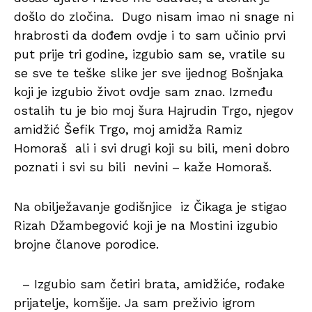
došlo do zločina. Dugo nisam imao ni snage ni
hrabrosti da dođem ovdje i to sam učinio prvi
put prije tri godine, izgubio sam se, vratile su
se sve te teške slike jer sve ijednog Bošnjaka
koji je izgubio život ovdje sam znao. Između
ostalih tu je bio moj šura Hajrudin Trgo, njegov
amidžić Šefik Trgo, moj amidža Ramiz
Homoraš ali i svi drugi koji su bili, meni dobro
poznati i svi su bili nevini – kaže Homoraš.
Na obilježavanje godišnjice iz Čikaga je stigao
Rizah Džambegović koji je na Mostini izgubio
brojne članove porodice.
– Izgubio sam četiri brata, amidžiće, rođake
prijatelje, komšije. Ja sam preživio igrom