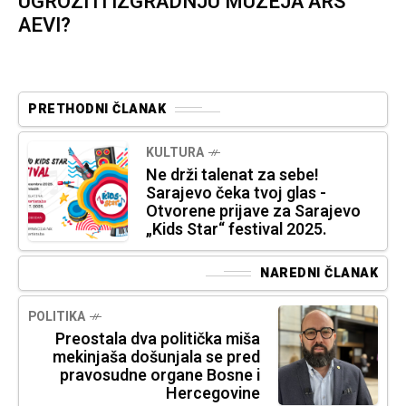
UGROZITI IZGRADNJU MUZEJA ARS
AEVI?
PRETHODNI ČLANAK
KULTURA
Ne drži talenat za sebe!
Sarajevo čeka tvoj glas -
Otvorene prijave za Sarajevo
„Kids Star“ festival 2025.
NAREDNI ČLANAK
POLITIKA
Preostala dva politička miša
mekinjaša došunjala se pred
pravosudne organe Bosne i
Hercegovine