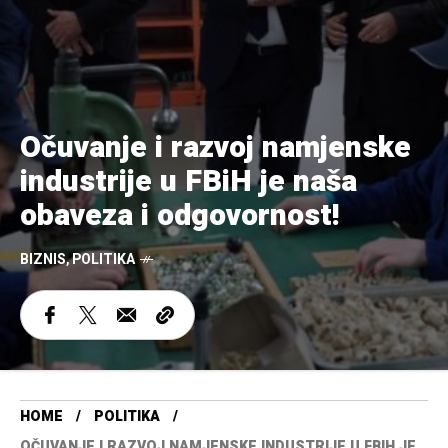
Očuvanje i razvoj namjenske
industrije u FBiH je naša
obaveza i odgovornost!
BIZNIS
,
POLITIKA
HOME
POLITIKA
OČUVANJE I RAZVOJ NAMJENSKE INDUSTRIJE U FBIH JE