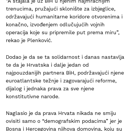
“A stajala je uz BiH u njenim najmračnijim
trenucima, pružajući sklonište za izbjeglice,
održavajući humanitarne koridore otvorenima i
konačno, izvođenjem odlučujućih vojnih
operacija koje su pripremile put prema miru”,
rekao je Plenković.
Dodao je da se ta solidarnost i danas nastavlja
te da je Hrvatska i dalje jedan od
najpouzdanijih partnera BiH, podržavajući njene
euroatlantske težnje i zagovarajući reforme,
dijalog i jednaka prava za sve njene
konstitutivne narode.
Naglasio je da prava Hrvata nikada ne smiju
ovisiti samo o “demografskim podacima” jer je
Bosna i Hercegovina njihova domovina, koju su