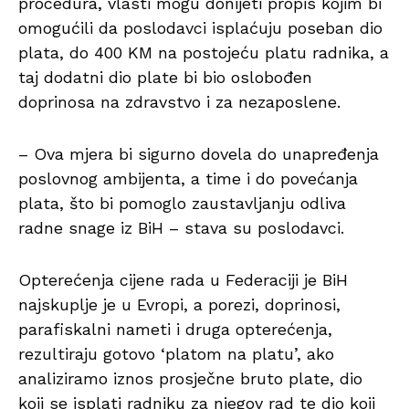
procedura, vlasti mogu donijeti propis kojim bi
omogućili da poslodavci isplaćuju poseban dio
plata, do 400 KM na postojeću platu radnika, a
taj dodatni dio plate bi bio oslobođen
doprinosa na zdravstvo i za nezaposlene.
– Ova mjera bi sigurno dovela do unapređenja
poslovnog ambijenta, a time i do povećanja
plata, što bi pomoglo zaustavljanju odliva
radne snage iz BiH – stava su poslodavci.
Opterećenja cijene rada u Federaciji je BiH
najskuplje je u Evropi, a porezi, doprinosi,
parafiskalni nameti i druga opterećenja,
rezultiraju gotovo ‘platom na platu’, ako
analiziramo iznos prosječne bruto plate, dio
koji se isplati radniku za njegov rad te dio koji