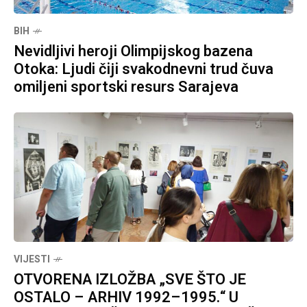
BIH
Nevidljivi heroji Olimpijskog bazena
Otoka: Ljudi čiji svakodnevni trud čuva
omiljeni sportski resurs Sarajeva
VIJESTI
OTVORENA IZLOŽBA „SVE ŠTO JE
OSTALO – ARHIV 1992–1995.“ U