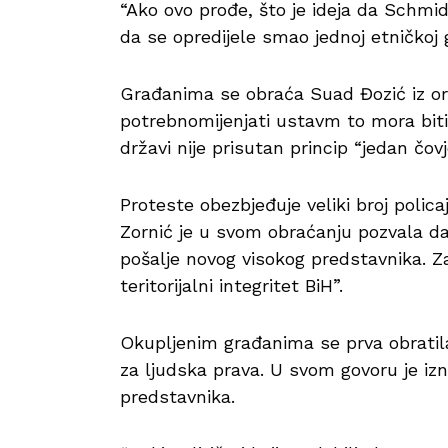
“Ako ovo prođe, što je ideja da Schm
da se opredijele smao jednoj etničkoj 
Građanima se obraća Suad Đozić iz orga
potrebnomijenjati ustavm to mora biti 
državi nije prisutan princip “jedan čovj
Proteste obezbjeđuje veliki broj polica
Zornić je u svom obraćanju pozvala 
pošalje novog visokog predstavnika. Za
teritorijalni integritet BiH”.
Okupljenim građanima se prva obratil
za ljudska prava. U svom govoru je izni
predstavnika.