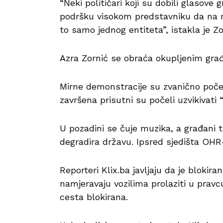
“Neki političari koji su dobili glasove 
podršku visokom predstavniku da na re
to samo jednog entiteta”, istakla je Zo
Azra Zornić se obraća okupljenim građa
Mirne demonstracije su zvanično poče
završena prisutni su počeli uzvikivati 
U pozadini se čuje muzika, a građani 
degradira državu. Ipsred sjedišta OHR-
Reporteri Klix.ba javljaju da je bloki
namjeravaju vozilima prolaziti u pravc
cesta blokirana.