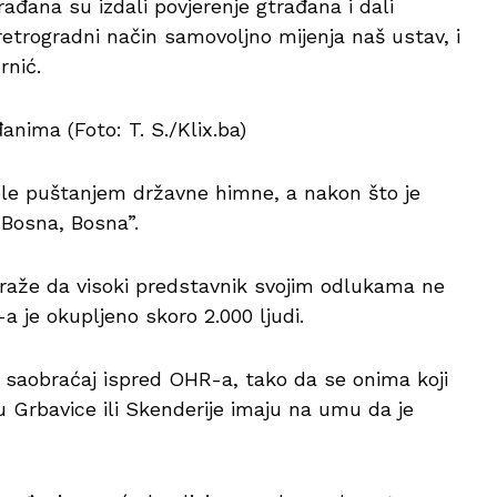
građana su izdali povjerenje gtrađana i dali
trogradni način samovoljno mijenja naš ustav, i
rnić.
nima (Foto: T. S./Klix.ba)
le puštanjem državne himne, a nakon što je
“Bosna, Bosna”.
traže da visoki predstavnik svojim odlukama ne
a je okupljeno skoro 2.000 ljudi.
ran saobraćaj ispred OHR-a, tako da se onima koji
u Grbavice ili Skenderije imaju na umu da je