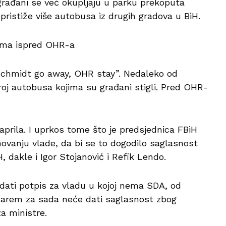
a građani se već okupljaju u parku prekoputa
ristiže više autobusa iz drugih gradova u BiH.
tima ispred OHR-a
Schmidt go away, OHR stay”. Nedaleko od
broj autobusa kojima su građani stigli. Pred OHR-
 aprila. I uprkos tome što je predsjednica FBiH
novanju vlade, da bi se to dogodilo saglasnost
, dakle i Igor Stojanović i Refik Lendo.
 dati potpis za vladu u kojoj nema SDA, od
 barem za sada neće dati saglasnost zbog
a ministre.