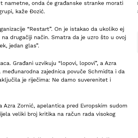
idt nametne, onda će građanske stranke morati
grupi, kaže Đozić.
nizacije “Restart”. On je istakao da ukoliko ej
na drugačiji način. Smatra da je uzro što u ovoj
ek, jedan glas”.
jaca. Građani uzvikuju “lopovi, lopovi”, a Azra
da međunarodna zajednica povuče Schmidta i da
ključila je riječima: Ne damo suverenitet i
a Azra Zornić, apelantica pred Evropskim sudom
jela veliki broj kritika na račun rada visokog