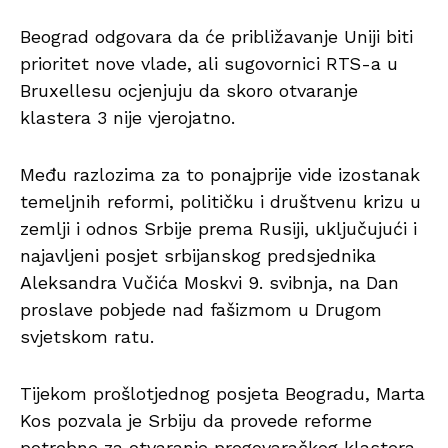
Beograd odgovara da će približavanje Uniji biti
prioritet nove vlade, ali sugovornici RTS-a u
Bruxellesu ocjenjuju da skoro otvaranje
klastera 3 nije vjerojatno.
Među razlozima za to ponajprije vide izostanak
temeljnih reformi, političku i društvenu krizu u
zemlji i odnos Srbije prema Rusiji, uključujući i
najavljeni posjet srbijanskog predsjednika
Aleksandra Vučića Moskvi 9. svibnja, na Dan
proslave pobjede nad fašizmom u Drugom
svjetskom ratu.
Tijekom prošlotjednog posjeta Beogradu, Marta
Kos pozvala je Srbiju da provede reforme
potrebne za otvaranje pregovaračkog klastera