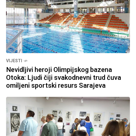
VIJESTI
Nevidljivi heroji Olimpijskog bazena
Otoka: Ljudi čiji svakodnevni trud čuva
omiljeni sportski resurs Sarajeva