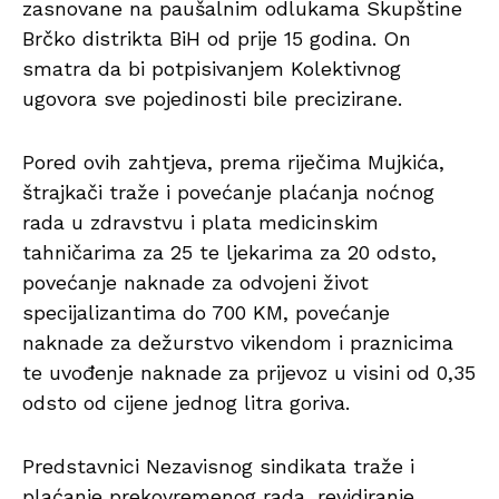
zasnovane na paušalnim odlukama Skupštine
Brčko distrikta BiH od prije 15 godina. On
smatra da bi potpisivanjem Kolektivnog
ugovora sve pojedinosti bile precizirane.
Pored ovih zahtjeva, prema riječima Mujkića,
štrajkači traže i povećanje plaćanja noćnog
rada u zdravstvu i plata medicinskim
tahničarima za 25 te ljekarima za 20 odsto,
povećanje naknade za odvojeni život
specijalizantima do 700 KM, povećanje
naknade za dežurstvo vikendom i praznicima
te uvođenje naknade za prijevoz u visini od 0,35
odsto od cijene jednog litra goriva.
Predstavnici Nezavisnog sindikata traže i
plaćanje prekovremenog rada, revidiranje