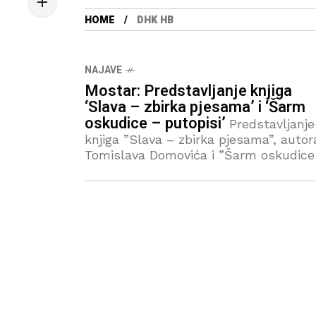
HOME
DHK HB
NAJAVE
Mostar: Predstavljanje knjiga
‘Slava – zbirka pjesama’ i ‘Šarm
oskudice – putopisi’
Predstavljanje
knjiga ”Slava – zbirka pjesama”, autor
Tomislava Domovića i ”Šarm oskudice
putopisi”, autorice Biserke Goleš
Glasnović upriličit će se u četvrtak, 8.
svibnja 2025., u 19:30 sati u