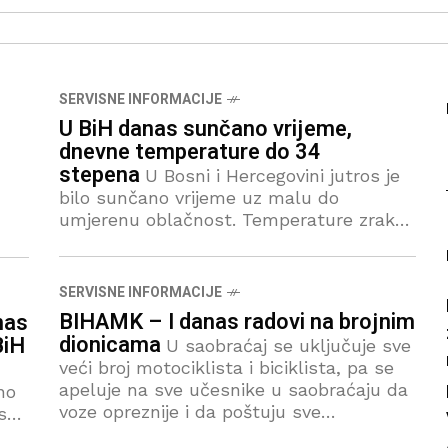
SERVISNE INFORMACIJE
U BiH danas sunčano vrijeme,
dnevne temperature do 34
stepena
U Bosni i Hercegovini jutros je
bilo sunčano vrijeme uz malu do
umjerenu oblačnost. Temperature zraka
u 08 sati: Bjelašnica 13, Sokolac 14, Drvar
i Livno 15, Bugojno i Prijedor 16,
SERVISNE INFORMACIJE
BIHAMK – I danas radovi na brojnim
nas
dionicama
BiH
U saobraćaj se uključuje sve
veći broj motociklista i biciklista, pa se
apeluje na sve učesnike u saobraćaju da
no
voze opreznije i da poštuju sve
st.
saobraćajne propise. Zbog visokih