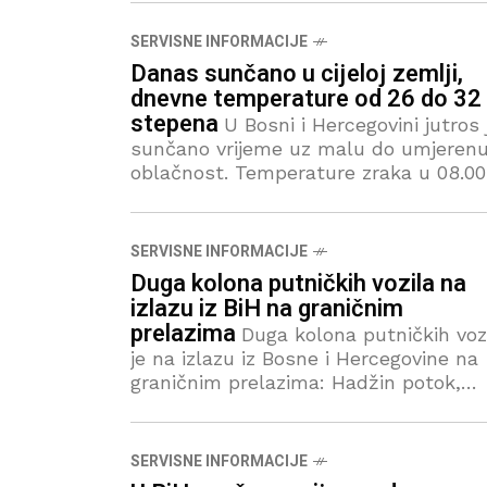
Bosne su mogući lokalni pljuskovi i
grmljavina. Temperature zraka u 14.00
SERVISNE INFORMACIJE
Danas sunčano u cijeloj zemlji,
dnevne temperature od 26 do 32
stepena
U Bosni i Hercegovini jutros 
sunčano vrijeme uz malu do umjeren
oblačnost. Temperature zraka u 08.00
sati: Sokolac i Srebrenica 13 stepeni,
Bugojno, Drvar i Livno 15, Zvornik 16,
SERVISNE INFORMACIJE
Duga kolona putničkih vozila na
izlazu iz BiH na graničnim
prelazima
Duga kolona putničkih voz
je na izlazu iz Bosne i Hercegovine na
graničnim prelazima: Hadžin potok,
Izačić, Velika Kladuša, Kostajnica,
Dubica, Gradina, Gradiška, Novi Grad,
Brod i Orašje. Na ostalim
SERVISNE INFORMACIJE