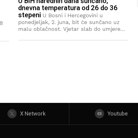
U BiH narednih dana sunčano,
dnevna temperatura od 26 do 36
stepeni
U Bosni i Hercegovini u
ponedjeljak, 2. juna, bit će sunčano uz
8
malu oblačnost. Vjetar slab do umjeren
južni i jugozapadni. Jutarnja temperatura
nica
zraka od 12 do 18, na jugu
je
X Network
Youtube