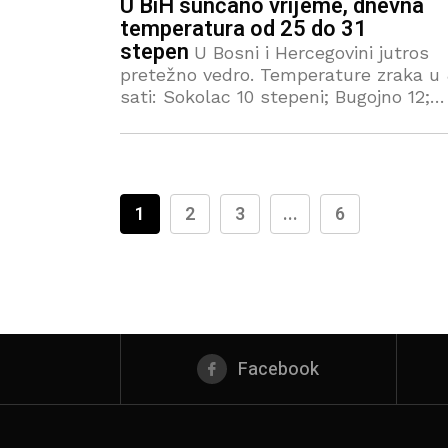
U BiH sunčano vrijeme, dnevna
temperatura od 25 do 31
stepen
U Bosni i Hercegovini jutros
pretežno vedro. Temperature zraka u 
sati: Sokolac 10 stepeni; Bugojno 12;
Jajce, Sarajevo 13; Livno 14; Tuzla, Ze
15; Banja Luka 16; Sanski Most, Trebin
1
2
3
...
6
Facebook