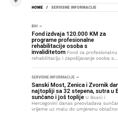
HOME
SERVISNE INFORMACIJE
BIH
Fond izdvaja 120.000 KM za
programe profesionalne
rehabilitacije osoba s
invaliditetom
Fond za profesionalnu
rehabilitaciju i zapošljavanje osoba s
invaliditetom Federacije BiH objavio je
javni poziv za dodjelu sredstava za
programe zapošljavanja, razvoja
SERVISNE INFORMACIJE
privrednih društava za zapošljavanje
Sanski Most, Zenica i Zvornik da
osoba s invaliditetom i
najtopliji sa 32 stepena, sutra u 
sunčano i još toplije
U Bosni i
Hercegovini danas preovladava sunča
vrijeme uz malu do umjerenu oblačno
Do kraja dana u sjevernim područjima