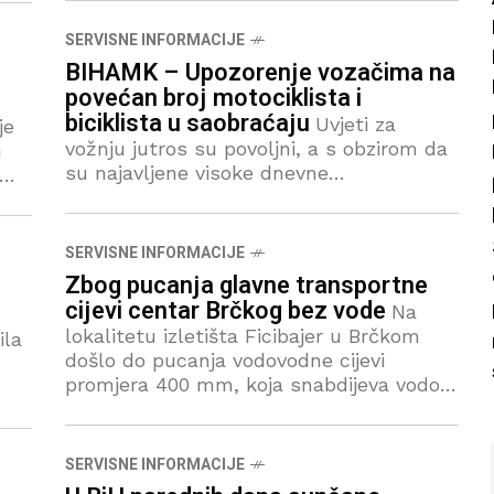
dnevnih
SERVISNE INFORMACIJE
BIHAMK – Upozorenje vozačima na
povećan broj motociklista i
biciklista u saobraćaju
Uvjeti za
je
vožnju jutros su povoljni, a s obzirom da
u
su najavljene visoke dnevne
temperature, savjetujemo putovanje u
ranim jutarnjim ili večernjim satima.
Povećano je prisustvo većeg broja
SERVISNE INFORMACIJE
motociklista i
Zbog pucanja glavne transportne
cijevi centar Brčkog bez vode
Na
lokalitetu izletišta Ficibajer u Brčkom
ila
došlo do pucanja vodovodne cijevi
promjera 400 mm, koja snabdijeva vodom
uže gradsko područje., saopćeno je iz JP
“Komunalno Brčko”. Kako bi se osigurao
SERVISNE INFORMACIJE