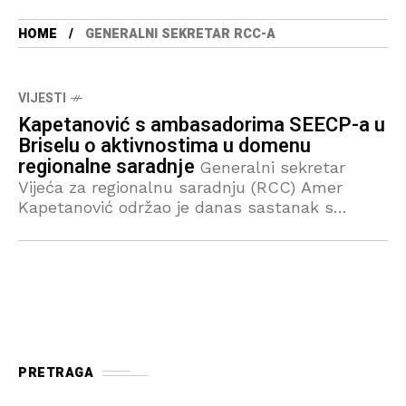
HOME
GENERALNI SEKRETAR RCC-A
VIJESTI
Kapetanović s ambasadorima SEECP-a u
Briselu o aktivnostima u domenu
regionalne saradnje
Generalni sekretar
Vijeća za regionalnu saradnju (RCC) Amer
Kapetanović održao je danas sastanak s
ambasadorima učesnica Procesa saradnje u
jugoistočnoj Evropi (SEECP) akreditovanih za
Evropsku uniju u Uredu za vezu
PRETRAGA