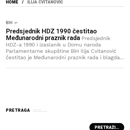
HOME
ILIJA CVITANOVIĆ
BIH
Predsjednik HDZ 1990 čestitao
Međunarodni praznik rada
Predsjednik
HDZ-a 1990 i izaslanik u Domu naroda
Parlamentarne skupštine BiH Ilija Cvitanović
čestitao je Međunarodni praznik rada i blagdan
svetog Josipa radnika svim građanima,
radnicima i narodima, te poručio
PRETRAGA
PRETRAŽI...