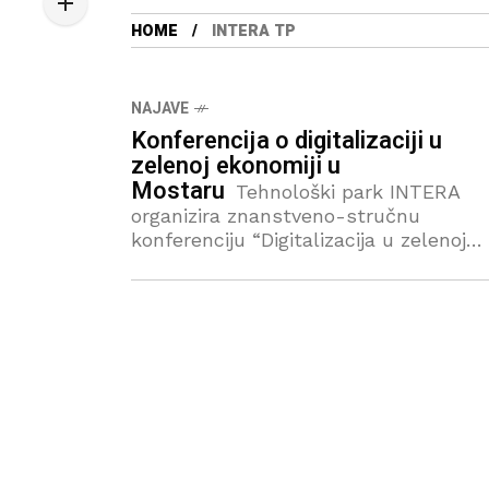
HOME
INTERA TP
NAJAVE
Konferencija o digitalizaciji u
zelenoj ekonomiji u
Mostaru
Tehnološki park INTERA
organizira znanstveno-stručnu
konferenciju “Digitalizacija u zelenoj
ekonomiji“, koja će se održati 21. svibn
s početkom u 10 sati, u Interi u
Mostaru. Ovaj događaj okupit će
stručnjake,