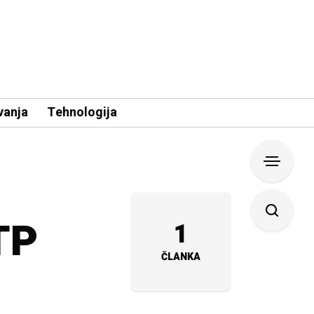
vanja
Tehnologija
TP
1
ČLANKA