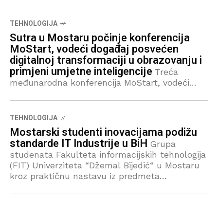
TEHNOLOGIJA
Sutra u Mostaru počinje konferencija
MoStart, vodeći događaj posvećen
digitalnoj transformaciji u obrazovanju i
primjeni umjetne inteligencije
Treća
međunarodna konferencija MoStart, vodeći
događaj posvećen digitalnoj transformaciji u
obrazovanju i primjeni umjetne inteligencije,
započinje u srijedu, 23. travnja. Konferencija će
TEHNOLOGIJA
trajati do 25. travnja i održava se u
Mostarski studenti inovacijama podižu
standarde IT Industrije u BiH
Grupa
studenata Fakulteta informacijskih tehnologija
(FIT) Univerziteta “Džemal Bijedić“ u Mostaru
kroz praktičnu nastavu iz predmeta
‘Marketing’ osnovala je vlastiti digitalni tim
pod nazivom ClickIT. Riječ je o inicijativi koja