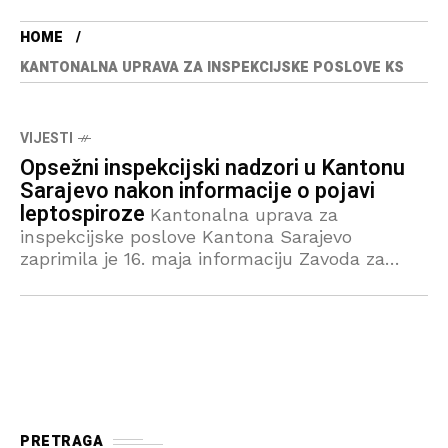
HOME
KANTONALNA UPRAVA ZA INSPEKCIJSKE POSLOVE KS
VIJESTI
Opsežni inspekcijski nadzori u Kantonu
Sarajevo nakon informacije o pojavi
leptospiroze
Kantonalna uprava za
inspekcijske poslove Kantona Sarajevo
zaprimila je 16. maja informaciju Zavoda za
javno zdravstvo KS o pojavi leptospiroze te
informaciju da su oboljele osobe s područja
Dobrinje. Prema
PRETRAGA