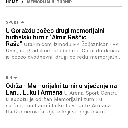
HOME
MEMORIJALNI TURNIR
SPORT
U Goraždu počeo drugi memorijalni
fudbalski turnir “Almir Raščić –
Raša”
Utakmicom između FK Željezničar i FK
Unis, na gradskom stadionu u Goraždu danas
je počeo dvodnevni, drugi po redu memorijalni
fudbalski turnir „Almir Raščić – Raša“ u znak
sjećanja na
BIH
Održan Memorijalni turnir u sjećanje na
Lanu, Luku i Armana
U Arena Sport Centru
u subotu je održan Memorijalni turnir u
sjećanje na Lanu i Luku Lovrića te Armana
Hadžiomerovića, djece koji su prije osam
godina izgubili živote u tragičnoj