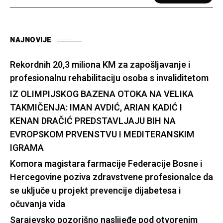
NAJNOVIJE
Rekordnih 20,3 miliona KM za zapošljavanje i
profesionalnu rehabilitaciju osoba s invaliditetom
IZ OLIMPIJSKOG BAZENA OTOKA NA VELIKA
TAKMIČENJA: IMAN AVDIĆ, ARIAN KADIĆ I
KENAN DRAČIĆ PREDSTAVLJAJU BIH NA
EVROPSKOM PRVENSTVU I MEDITERANSKIM
IGRAMA
Komora magistara farmacije Federacije Bosne i
Hercegovine poziva zdravstvene profesionalce da
se uključe u projekt prevencije dijabetesa i
očuvanja vida
Sarajevsko pozorišno naslijeđe pod otvorenim