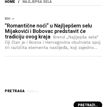
HOME
NAJLJEPŠA SELA
BIH
“Romantične noći” u Najljepšem selu
Mijakovići i Bobovac predstavit će
tradiciju ovog kraja
Brend „Najljepša sela“
čiji član je i Bosna i Hercegovina obuhvata spoj
tri različita elementa naslijeđa, koji zajedno
doprinose očuvanju kulturne baštine. Ti
elementi uključuju prirodnu baštinu i
ekosistemski diverzitet
PRETRAGA
PRETRAŽI...