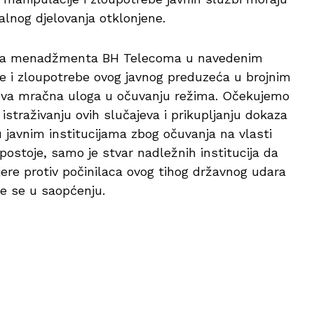
nalnog djelovanja otklonjene.
uloga menadžmenta BH Telecoma u navedenim
ije i zloupotrebe ovog javnog preduzeća u brojnim
gova mračna uloga u očuvanju režima. Očekujemo
istraživanju ovih slučajeva i prikupljanju dokaza
u javnim institucijama zbog očuvanja na vlasti
postoje, samo je stvar nadležnih institucija da
jere protiv počinilaca ovog tihog državnog udara
je se u saopćenju.