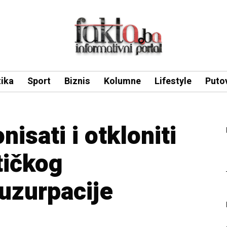
tika
Sport
Biznis
Kolumne
Lifestyle
Puto
isati i otkloniti
tičkog
 uzurpacije