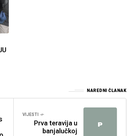
JU
NAREDNI ČLANAK
VIJESTI
s
Prva teravija u
P
banjalučkoj
io