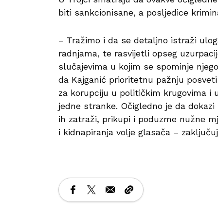
biti sankcionisane, a posljedice krimi
– Tražimo i da se detaljno istraži 
radnjama, te rasvijetli opseg uzurpac
slučajevima u kojim se spominje nje
da Kajganić prioritetnu pažnju posveti 
za korupciju u političkim krugovima i 
jedne stranke. Očigledno je da dokazi 
ih zatraži, prikupi i poduzme nužne m
i kidnapiranja volje glasača – zaključu