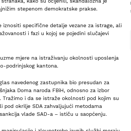
 stranaka, kako su ocijenili, skandalozna je
najnižim stepenom demokratske prakse.
znositi specifične detalje vezane za istrage, ali
vanosti i fazi u kojoj se pojedini slučajevi
uzme mjere na istraživanju okolnosti uposlenja
o-podrinjskog kantona.
i glas navedenog zastupnika bio presudan za
ošnjaka Doma naroda FBiH, odnosno za izbor
 Tražimo i da se istraže okolnosti pod kojim su
ešli pod okrilje SDA zahvaljujući metodama
 sankcija vlade SAD-a – ističu u saopćenju.
 manipulacije i zloupotrebe javnih službi moraju