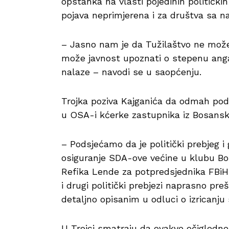
opstanka na vlasti pojedinih političkih
pojava neprimjerena i za društva sa 
– Jasno nam je da Tužilaštvo ne može i
može javnost upoznati o stepenu angažo
nalaze – navodi se u saopćenju.
Trojka poziva Kajganića da odmah pod
u OSA-i kćerke zastupnika iz Bosansk
– Podsjećamo da je politički prebjeg 
osiguranje SDA-ove većine u klubu B
Refika Lende za potpredsjednika FBiH.
i drugi politički prebjezi naprasno pr
detaljno opisanim u odluci o izricanju
U Trojci smatraju da ovakve očigledne