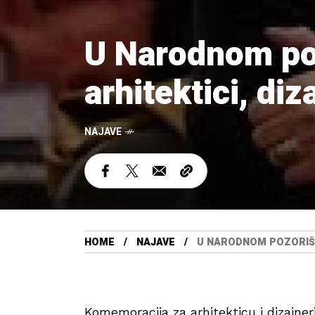
U Narodnom po
arhitektici, diz
NAJAVE
HOME
NAJAVE
U NARODNOM POZORIŠTU
Komemoracija za arhitekticu i dizajner