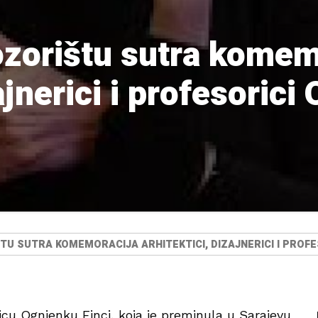
zorištu sutra komem
ajnerici i profesorici
 SUTRA KOMEMORACIJA ARHITEKTICI, DIZAJNERICI I PROFES
icu Ognjenku Finci, koja je preminula u Sarajevu