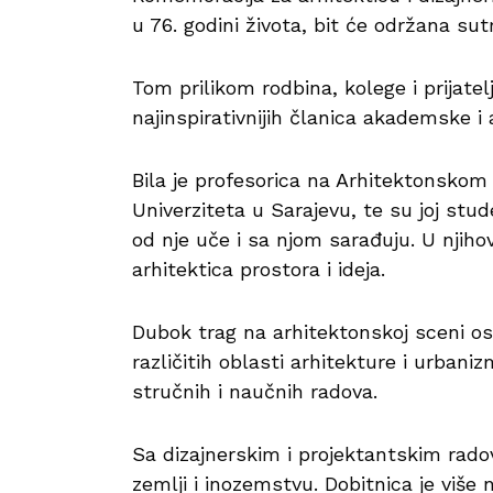
u 76. godini života, bit će održana s
Tom prilikom rodbina, kolege i prijatelj
najinspirativnijih članica akademske i
Bila je profesorica na Arhitektonskom 
Univerziteta u Sarajevu, te su joj stud
od nje uče i sa njom sarađuju. U nji
arhitektica prostora i ideja.
Dubok trag na arhitektonskoj sceni osta
različitih oblasti arhitekture i urbaniz
stručnih i naučnih radova.
Sa dizajnerskim i projektantskim rado
zemlji i inozemstvu. Dobitnica je više 