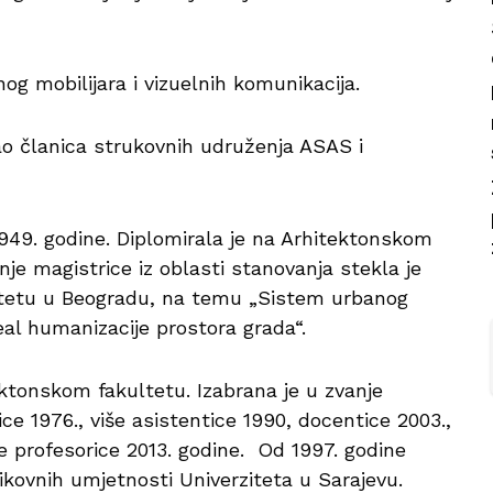
og mobilijara i vizuelnih komunikacija.
kao članica strukovnih udruženja ASAS i
1949. godine. Diplomirala je na Arhitektonskom
nje magistrice iz oblasti stanovanja stekla je
ltetu u Beogradu, na temu „Sistem urbanog
deal humanizacije prostora grada“.
ektonskom fakultetu. Izabrana je u zvanje
ice 1976., više asistentice 1990, docentice 2003.,
e profesorice 2013. godine. Od 1997. godine
likovnih umjetnosti Univerziteta u Sarajevu.