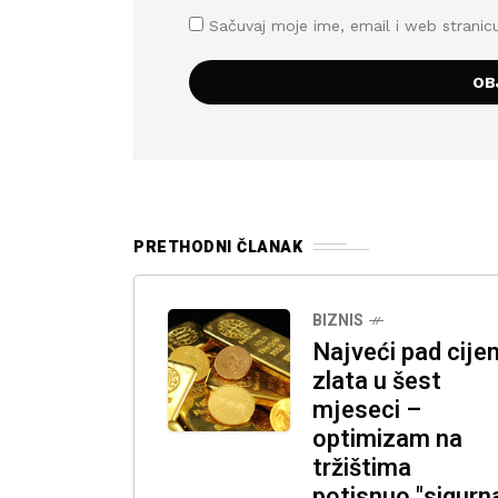
Sačuvaj moje ime, email i web stran
PRETHODNI ČLANAK
BIZNIS
Najveći pad cije
zlata u šest
mjeseci –
optimizam na
tržištima
potisnuo "sigurn