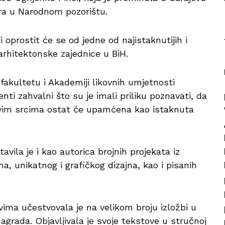
utra u Narodnom pozorištu.
i oprostit će se od jedne od najistaknutijih i
 arhitektonske zajednice u BiH.
fakultetu i Akademiji likovnih umjetnosti
enti zahvalni što su je imali priliku poznavati, da
hovim srcima ostat će upamćena kao istaknuta
vila je i kao autorica brojnih projekata iz
ma, unikatnog i grafičkog dizajna, kao i pisanih
vima učestvovala je na velikom broju izložbi u
nagrada. Objavljivala je svoje tekstove u stručnoj