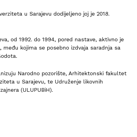
rziteta u Sarajevu dodijeljeno joj je 2018.
va, od 1992. do 1994, pored nastave, aktivno je
, među kojima se posebno izdvaja saradnja sa
Godota.
izuju Narodno pozorište, Arhitektonski fakultet
ziteta u Sarajevu, te Udruženje likovnih
dizajnera (ULUPUBiH).