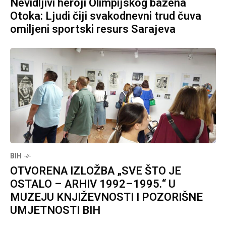
Nevidljivi heroji Olimpijskog bazena
Otoka: Ljudi čiji svakodnevni trud čuva
omiljeni sportski resurs Sarajeva
BIH
OTVORENA IZLOŽBA „SVE ŠTO JE
OSTALO – ARHIV 1992–1995.“ U
MUZEJU KNJIŽEVNOSTI I POZORIŠNE
UMJETNOSTI BIH