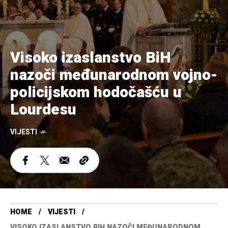
Visoko izaslanstvo BiH
nazoči međunarodnom vojno-
policijskom hodočašću u
Lourdesu
VIJESTI
HOME
VIJESTI
VISOKO IZASLANSTVO BIH NAZOČI MEĐUNARODNOM