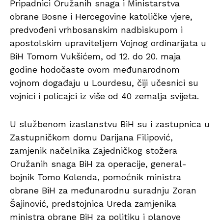
Pripadnici Oružanih snaga i Ministarstva
obrane Bosne i Hercegovine katoličke vjere,
predvođeni vrhbosanskim nadbiskupom i
apostolskim upravitelјem Vojnog ordinarijata u
BiH Tomom Vukšićem, od 12. do 20. maja
godine hodočaste ovom međunarodnom
vojnom događaju u Lourdesu, čiji učesnici su
vojnici i policajci iz više od 40 zemalja svijeta.
U službenom izaslanstvu BiH su i zastupnica u
Zastupničkom domu Darijana Filipović,
zamjenik načelnika Zajedničkog stožera
Oružanih snaga BiH za operacije, general-
bojnik Tomo Kolenda, pomoćnik ministra
obrane BiH za međunarodnu suradnju Zoran
Šajinović, predstojnica Ureda zamjenika
ministra obrane BiH za politiku i planove